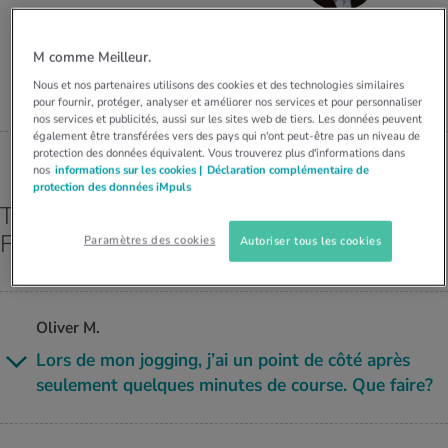
MES ACTUELS DANS LE DOMAINE SERVICE
SPÉCIALISTE FMH
rgies et intolérances
ts d’hiver
xation au quotidien
ir médical
Offres
Dr. med Leandro Ferrara
M comme Meilleur.
ents
ess
niques de relaxation
cine spécialisée
Nous et nos partenaires utilisons des cookies et des technologies similaires
pour fournir, protéger, analyser et améliorer nos services et pour personnaliser
Tool, test et quiz
nos services et publicités, aussi sur les sites web de tiers. Les données peuvent
iments
té des femmes
également être transférées vers des pays qui n'ont peut-être pas un niveau de
MES ACTUELS DANS LE DOMAINE MOUVEMENT
MES ACTUELS DANS LE DOMAINE RELAXATION
protection des données équivalent. Vous trouverez plus d'informations dans
nos
informations sur les cookies |
Déclaration complémentaire de
Calculer la consommation de calories
Travail et santé
protection des données iMpuls
MES ACTUELS DANS LE DOMAINE ALIMENTATION
MES ACTUELS DANS LE DOMAINE MÉDECINE
Toutes les réponses de Dr. med Leandro
Calculateur d’IMC
Réduire la tension artérielle
Ferrara
Paramètres des cookies
Autoriser tous les cookies
Course & Jogging
Détente active
Calculez votre besoin en calories
Douleurs nerveuses
Oliver M.
Lors de mon jog­ging, j’ai un point de côté après
seule­ment quelques minutes de course. Que faire?