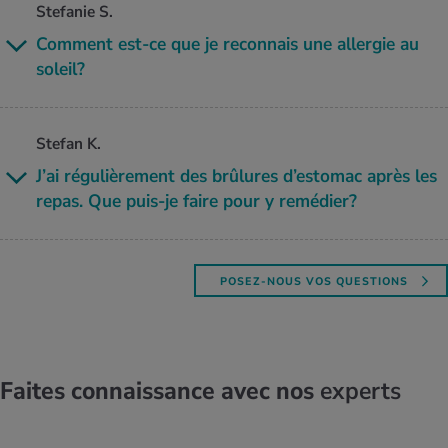
Stefanie S.
Com­ment est-ce que je recon­nais une aller­gie au
soleil?
Stefan K.
J’ai régu­liè­re­ment des brû­lures d’es­to­mac après les
repas. Que puis-je faire pour y remé­dier?
POSEZ-NOUS VOS QUESTIONS
Faites connaissance avec nos
experts