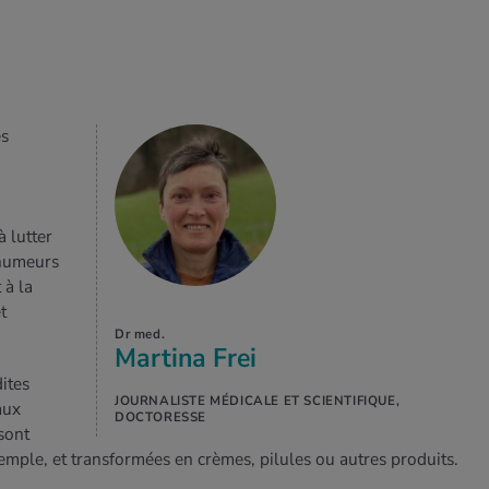
es
à lutter
 humeurs
 à la
t
Dr med.
Martina Frei
ites
JOURNALISTE MÉDICALE ET SCIENTIFIQUE,
aux
DOCTORESSE
sont
xemple, et transformées en crèmes, pilules ou autres produits.