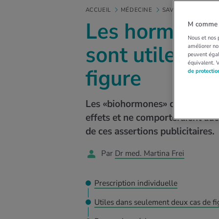
ACCUEIL
MÉDECINE
SAVOIR MÉDICAL
Les hormones 
M comme M
Nous et nos p
sont utiles q
améliorer nos
peuvent égal
équivalent. 
figure
de protecti
Les «biohormones» composées in
effets et ne comporteraient aucu
de ces assertions publicitaires.
Par
Dr med. Martina Frei
Prescription individuelle
Utiles dans seulement deux cas de fi