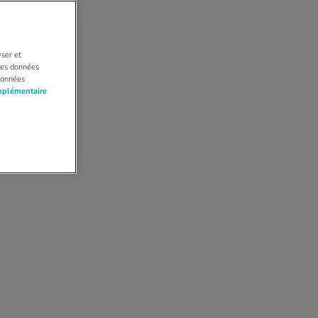
yser et
 Les données
données
mplémentaire