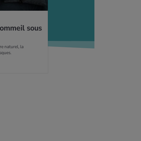
om­meil sous
 naturel, la
isques.