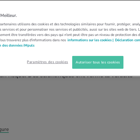
BIOHORMONES
bio-identiques ne
eilleur.
artenaires utilisons des cookies et des technologies similaires pour fournir, protéger, anal
ue dans deux cas de
 services et pour personnaliser nos services et publicités, aussi sur les sites web de tiers.
ement être transférées vers des pays qui n'ont peut-être pas un niveau de protection des 
Vous trouverez plus d'informations dans nos
informations sur les cookies |
Déclaration co
on des données iMpuls
Paramètres des cookies
Autoriser tous les cookies
dividuellement auraient, dit-on, de merveilleux
n risque. Des scientifiques ont vérifié la véracité
gure