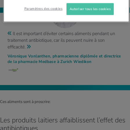
Paramètres des cookies
Autoriser tous les cookies
Il est important d’éviter certains aliments pendant un
traitement antibiotique, car ils peuvent nuire à son
efficacité.
Véronique Vonlanthen, pharmacienne diplômée et directrice
de la pharmacie Medbase à Zurich Wiedikon
Ces aliments sont à proscrire:
Les produits laitiers affaiblissent l’effet des
antibiotiques