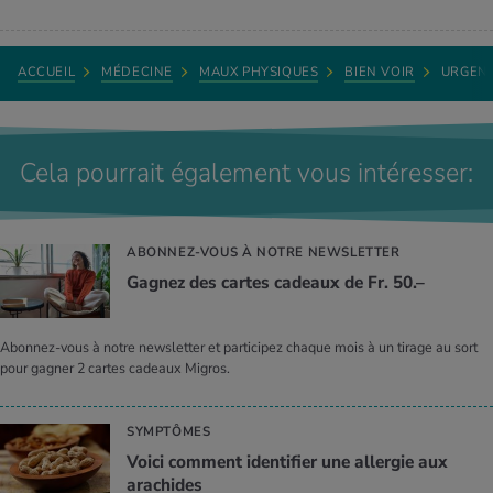
ACCUEIL
MÉDECINE
MAUX PHYSIQUES
BIEN VOIR
URGEN
Cela pourrait également vous intéresser:
ABONNEZ-VOUS À NOTRE NEWSLETTER
Gagnez des cartes cadeaux de Fr. 50.–
Abonnez-vous à notre newsletter et participez chaque mois à un tirage au sort
pour gagner 2 cartes cadeaux Migros.
SYMPTÔMES
Voici comment identifier une allergie aux
arachides