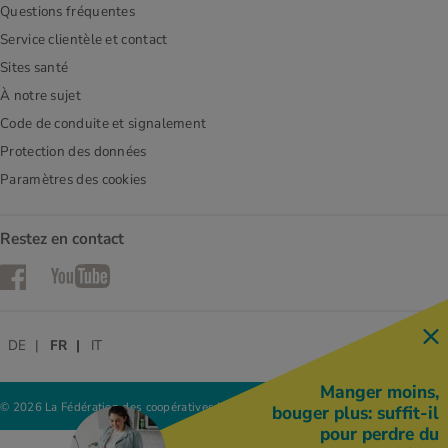
Questions fréquentes
Service clientèle et contact
Sites santé
À notre sujet
Code de conduite et signalement
Protection des données
Paramètres des cookies
Restez en contact
Facebook
YouTube
DE
FR
IT
Manger moins,
© 2026 La Fédération des coopératives Migros
bouger plus: suffit-il
pour perdre du