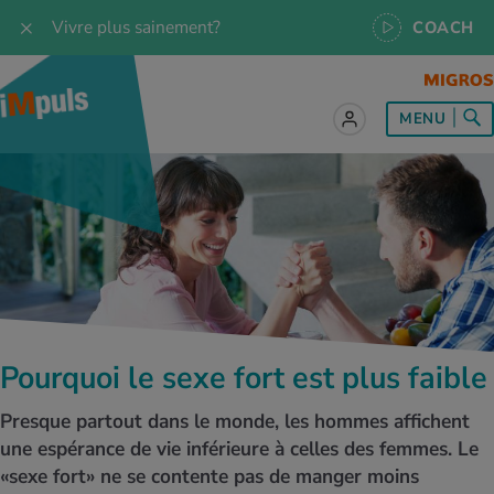
Vivre plus sainement?
COACH
MENU
ut sur le sujet Alimentation
ut sur le sujet Mouvement
ut sur le sujet Relaxation
ut sur le sujet Médecine
ut sur le sujet Service
es les recettes
naissances
a
ention de la santé
es
naissances
se & Jogging
libre de vie
é au quotidien
, test et quiz
Pourquoi le sexe fort est plus faible
s idéal
or & outdoor
tress
dies
cours
Presque partout dans le monde, les hommes affichent
ger sainement
 et accessoires
meil
cine du sport
ujet d'iMpuls
une espérance de vie inférieure à celles des femmes. Le
«sexe fort» ne se contente pas de manger moins
s d’alimentation
donnée
-être
x physiques