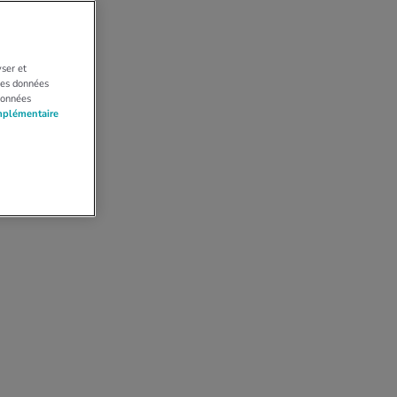
yser et
 Les données
données
mplémentaire