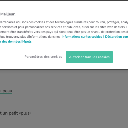
ISÉE
GÉRIATRIE
MIEUX VIEILLIR
 nos 4 conseils
eilleur.
artenaires utilisons des cookies et des technologies similaires pour fournir, protéger, anal
 services et pour personnaliser nos services et publicités, aussi sur les sites web de tiers.
cils devant le concept d’anti-âge. Vous n’en
ement être transférées vers des pays qui n'ont peut-être pas un niveau de protection des 
Vous trouverez plus d'informations dans nos
informations sur les cookies |
Déclaration co
n attitude s’impose. Nous vous présentons quatre
on des données iMpuls
Paramètres des cookies
Autoriser tous les cookies
la peau
 un petit «plus»