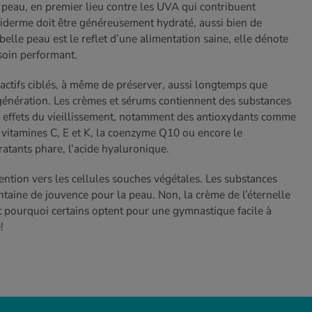
sa peau, en premier lieu contre les UVA qui contribuent
piderme doit être généreusement hydraté, aussi bien de
e belle peau est le reflet d’une alimentation saine, elle dénote
 soin performant.
actifs ciblés, à même de préserver, aussi longtemps que
 régénération. Les crèmes et sérums contiennent des substances
es effets du vieillissement, notamment des antioxydants comme
s vitamines C, E et K, la coenzyme Q10 ou encore le
ratants phare, l’acide hyaluronique.
tention vers les cellules souches végétales. Les substances
ontaine de jouvence pour la peau. Non, la crème de l’éternelle
st pourquoi certains optent pour une gymnastique facile à
e!