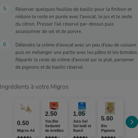
Réserver quelques feuilles de basilic pour la finition et
réduire le reste en purée avec l'avocat, le jus et le zeste
du citron. Presser l'ail réservé par-dessus puis
assaisonner de sel et de poivre.
Détendre la crème d'avocat avec un peu d'eau de cuisson
puis en mélanger une partie avec les pâtes et les tomates.
Répartir le reste de crème d'avocat sur le plat, parsemer
de pignons et de basilic réservé.
Ingrédients à votre Migros
2.50
1.05
4.
5.60
You Bio
Jura Sel
Séle
0.50
Sedanini
Sel iodé et
Bio
Toma
Migros Ail
de lentilles
fluoré
Pignons
ceri
bran
2481
109
1241
168