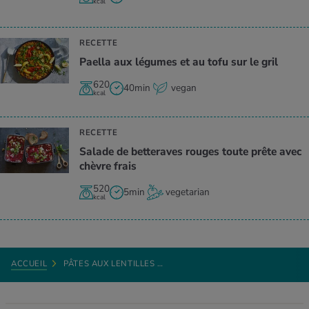
kcal
RECETTE
Paella aux légumes et au tofu sur le gril
620
40min
vegan
kcal
RECETTE
Salade de betteraves rouges toute prête avec
chèvre frais
520
5min
vegetarian
kcal
ACCUEIL
PÂTES AUX LENTILLES …