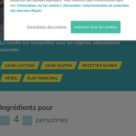
protection des données équivalent. Vous trouverez plus d'informations dans
nos
informations sur les cookies |
Déclaration complémentaire de protection
des données iMpuls
Paramètres des cookies
Autoriser tous les cookies
La recette est compatible avec les régimes alimentaires
suivants:
SANS LACTOSE
SANS GLUTEN
RECETTES SAINES
PÂTES
PLAT PRINCIPAL
Ingrédients pour
4
personnes
−
+