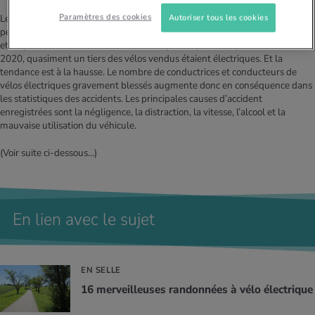
Paramètres des cookies
Autoriser tous les cookies
Les vélos électriques sont une alternative plus écologique à la voiture. Ils
permettent aussi aux personnes peu sportives ou âgées de rester mobiles
et de prendre soin de leur santé. Il n’est pas surprenant qu’en Suisse, en
2020, quasiment un tiers des vélos vendus étaient électriques. Et la
tendance est à la hausse. Le nombre de conductrices et conducteurs de
vélos électriques gravement blessés augmente donc en conséquence dans
les statistiques des accidents. Les principales causes d’accident
enregistrées sont la négligence, la distraction, la vitesse, l’alcool et la
mauvaise utilisation du véhicule.
(Voir suite ci-dessous...)
En lien avec le sujet
EN SELLE
16 mer­veilleuses ran­don­nées à vélo élec­trique