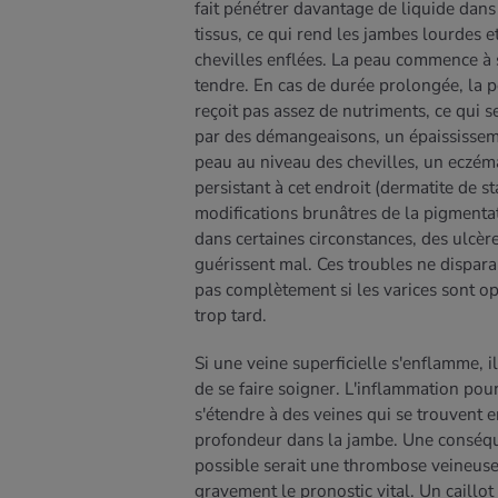
fait pénétrer davantage de liquide dans
tissus, ce qui rend les jambes lourdes et
chevilles enflées. La peau commence à 
tendre. En cas de durée prolongée, la 
reçoit pas assez de nutriments, ce qui se
par des démangeaisons, un épaississem
peau au niveau des chevilles, un eczém
persistant à cet endroit (dermatite de st
modifications brunâtres de la pigmentat
dans certaines circonstances, des ulcèr
guérissent mal. Ces troubles ne dispara
pas complètement si les varices sont o
trop tard.
Si une veine superficielle s'enflamme, i
de se faire soigner. L'inflammation pour
s'étendre à des veines qui se trouvent e
profondeur dans la jambe. Une conséq
possible serait une thrombose veineus
gravement le pronostic vital. Un caillot