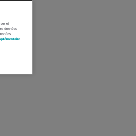
yser et
 Les données
données
mplémentaire