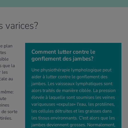
s varices?
le plan
Comment lutter contre le
tes
gonflement des jambes?
sible
s que la
Une physiothérapie lymphologique peut
r les
aider à lutter contre le gonflement des
cale au
jambes. Les vaisseaux lymphatiques sont
alors traités de manière ciblée. La pression
e même:
élevée à laquelle sont soumises les veines
oute
variqueuses «expulse» l'eau, les protéines,
eines
les cellules détruites et les graisses dans
, de sorte
les tissus environnants. C'est alors que les
tirées.
jambes deviennent grosses. Normalement,