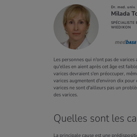
Dr. med. univ.
Milada To
SPÉCIALISTE
 SAVOIR
WIEDIKON
US
Les personnes qui n'ont pas de varices a
qu'elles en aient après cet âge est faibl
varices devraient s'en préoccuper, même
varices augmentent d'environ dix pour 
varices ne sont d'ailleurs pas un prob
des varices.
Quelles sont les c
La principale cause est une prédisposi