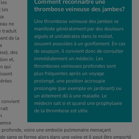
Comment reconnaître une
 les
thrombose veineuse des jambes?
 les
se
Une thrombose veineuse des jambes se
peau ne
manifeste généralement par des douleurs
 traduit
aiguës et unilatérales dans le mollet,
ent de la
souvent associées à un gonflement. En cas
a
de soupçon, il convient donc de consulter
ase), des
immédiatement un médecin. Les
ion et,
thromboses veineuses profondes sont
es qui
plus fréquentes après un voyage
issent
pérées
prolongé, une position accroupie
prolongée (par exemple en jardinant) ou
un alitement dû à une maladie. Le
l convient
médecin sait si et quand une prophylaxie
rait
de la thrombose est utile.
n
uence
e profonde, voire une embolie pulmonaire menaçant
 de sang se forme alors dans une veine et il peut être emporté