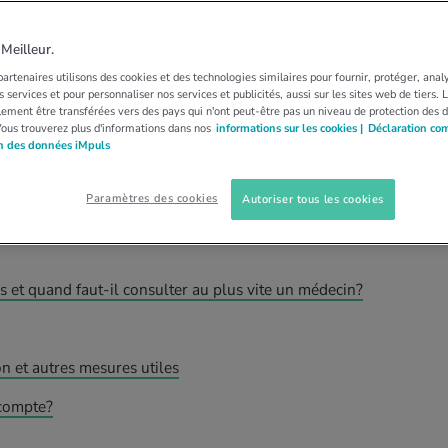
DIES CARDIOVASCU…
VARICES
tômes et traitement
eilleur.
artenaires utilisons des cookies et des technologies similaires pour fournir, protéger, anal
 services et pour personnaliser nos services et publicités, aussi sur les sites web de tiers.
ices, comment les traiter et pourquoi les bas de
ement être transférées vers des pays qui n'ont peut-être pas un niveau de protection des 
Vous trouverez plus d'informations dans nos
informations sur les cookies |
Déclaration co
on des données iMpuls
il
Paramètres des cookies
Autoriser tous les cookies
 et quand faut-il consulter au plus vite un médecin?
on et autres mesures utiles
 compte?