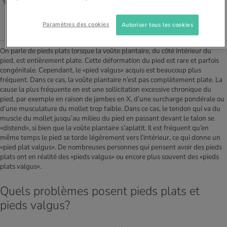
LÖWENSTRASSE, CHIRURGIE ORTHOPÉDIQUE FMH,
MÉDECINE DU SPORT SSMS
Paramètres des cookies
Autoriser tous les cookies
On parle de pieds plats lorsque la voûte plantaire, du côté intérieur du
pied, est entièrement plate. Cette déformation du pied est rare et parfois
congénitale. Cependant, le «pied valgus» acquis est beaucoup plus
fréquent. Dans ce cas, la voûte plantaire n’est pas complètement plate. La
cause la plus fréquente en est une sollicitation excessive chronique du
pied, par exemple en raison de jambes en X, d’une surcharge pondérale ou
d’une musculature du mollet trop faible. Dans ce cas, le tendon qui va du
muscle du mollet jusqu’au milieu du pied en passant devant le talon se
«distend», si bien que la voûte plantaire s’aplatit. Il est fréquent qu’en
même temps le pied se torde légèrement vers l’intérieur, ce qui donne un
«pied plat valgus». De nombreuses personnes qui pensent avoir des pieds
plats ont en réalité des «pieds valgus» ou encore plus souvent des «pieds
plats valgus».
Quels problèmes posent pieds plats et
pieds valgus?