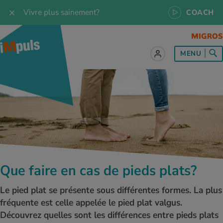
Vivre plus sainement?
COACH
MENU
ut sur le sujet Alimentation
ut sur le sujet Mouvement
ut sur le sujet Relaxation
ut sur le sujet Médecine
ut sur le sujet Service
es les recettes
naissances
a
ention de la santé
es
naissances
se & Jogging
libre de vie
é au quotidien
, test et quiz
Que faire en cas de pieds plats?
s idéal
or & outdoor
tress
dies
cours
Le pied plat se présente sous différentes formes. La plus
ger sainement
 et accessoires
meil
cine du sport
ujet d'iMpuls
fréquente est celle appelée le pied plat valgus.
Découvrez quelles sont les différences entre pieds plats
s d’alimentation
donnée
-être
x physiques