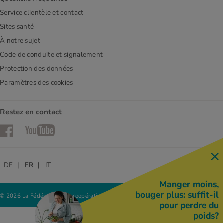
Service clientèle et contact
Sites santé
À notre sujet
Code de conduite et signalement
Protection des données
Paramètres des cookies
Restez en contact
Facebook
YouTube
DE
FR
IT
Manger moins,
bouger plus: suffit-il
© 2026 La Fédération des coopératives Migros
pour perdre du
poids?