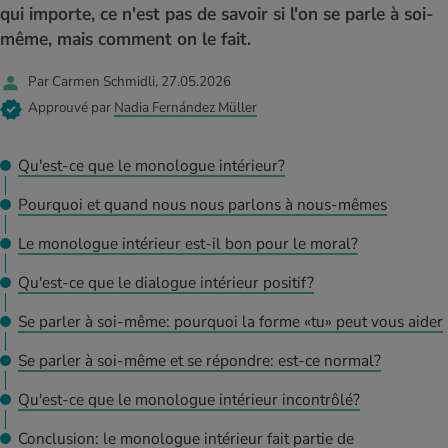
MES ACTUELS DANS LE DOMAINE SERVICE
qui importe, ce n'est pas de savoir si l'on se parle à soi-
rgies et intolérances
ts d’hiver
xation au quotidien
ir médical
même, mais comment on le fait.
Offres
Par Carmen Schmidli, 27.05.2026
ents
ess
niques de relaxation
cine spécialisée
Tool, test et quiz
Approuvé par
Nadia Fernández Müller
iments
té des femmes
MES ACTUELS DANS LE DOMAINE MOUVEMENT
MES ACTUELS DANS LE DOMAINE RELAXATION
Qu'est-ce que le monologue intérieur?
Calculer la consommation de calories
Travail et santé
MES ACTUELS DANS LE DOMAINE ALIMENTATION
MES ACTUELS DANS LE DOMAINE MÉDECINE
Pourquoi et quand nous nous parlons à nous-mêmes
Calculateur d’IMC
Réduire la tension artérielle
Le monologue intérieur est-il bon pour le moral?
Course & Jogging
Détente active
Qu'est-ce que le dialogue intérieur positif?
Calculez votre besoin en calories
Douleurs nerveuses
Se parler à soi-même: pourquoi la forme «tu» peut vous aider
Se parler à soi-même et se répondre: est-ce normal?
Qu'est-ce que le monologue intérieur incontrôlé?
Conclusion: le monologue intérieur fait partie de