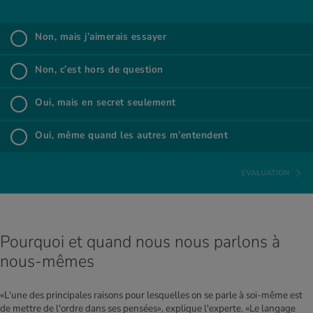
Non, mais j’ai­me­rais essayer
%
Non, mais j’aimerais essayer
Non, c’est hors de ques­tion
%
Non, c’est hors de question
Oui, mais en secret seule­ment
%
Oui, mais en secret seulement
Oui, même quand les autres m’en­tendent
%
Oui, même quand les autres m’entendent
EVALUATION
Pourquoi et quand nous nous parlons à
nous-mêmes
«L'une des principales raisons pour lesquelles on se parle à soi-même est
de mettre de l'ordre dans ses pensées», explique l'experte. «Le langage