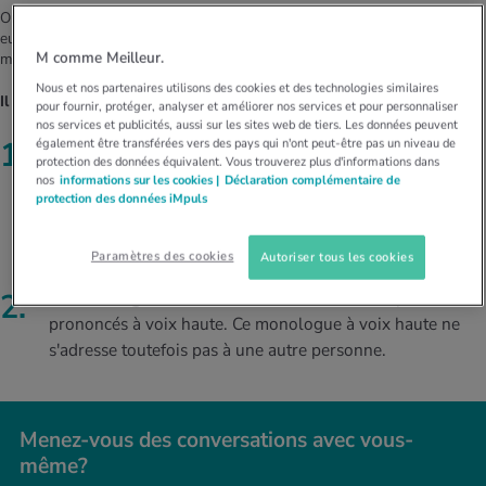
On estime que la grande majorité des adultes se parle régulièrement à
eux-mêmes. Surtout lorsque de l'attention, de l'organisation ou une
M comme Meilleur.
maîtrise de ses émotions.
Nous et nos partenaires utilisons des cookies et des technologies similaires
Il existe deux types de monologues intérieurs:
pour fournir, protéger, analyser et améliorer nos services et pour personnaliser
nos services et publicités, aussi sur les sites web de tiers. Les données peuvent
également être transférées vers des pays qui n'ont peut-être pas un niveau de
Le monologue intérieur:
Pensées intérieures ou brefs
protection des données équivalent. Vous trouverez plus d'informations dans
dialogues mentaux qui se déroulent exclusivement dans
nos
informations sur les cookies |
Déclaration complémentaire de
la tête. Les autres ne remarquent pas ce monologue
protection des données iMpuls
intérieur. En psychologie, on parle aussi de langage
intérieur.
Paramètres des cookies
Autoriser tous les cookies
Le monologue à voix haute:
Des mots ou des phrases
prononcés à voix haute. Ce monologue à voix haute ne
s'adresse toutefois pas à une autre personne.
Menez-vous des conver­sa­tions avec vous-
même?
Menez-vous des conver­sa­tions avec vous-même?