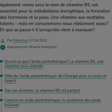
MES ACTUELS DANS LE DOMAINE SERVICE
également connu sous le nom de vitamine B5, est
rgies et intolérances
ts d’hiver
xation au quotidien
ir médical
Offres
essentiel pour le métabolisme énergétique, la formation
des hormones et la peau. Une vitamine aux multiples
ents
ess
niques de relaxation
cine spécialisée
talents – mais en consommons-nous réellement assez?
Tool, test et quiz
Et que se passe-t-il lorsqu’elle vient à manquer?
iments
té des femmes
MES ACTUELS DANS LE DOMAINE MOUVEMENT
MES ACTUELS DANS LE DOMAINE RELAXATION
Par
Petra Koci
, 07.04.2026
Calculer la consommation de calories
Travail et santé
Approuvé par Melanie Indergand
MES ACTUELS DANS LE DOMAINE ALIMENTATION
MES ACTUELS DANS LE DOMAINE MÉDECINE
Calculateur d’IMC
Réduire la tension artérielle
Qu’est-ce que l’acide pantothénique? La vitamine B5, une
Course & Jogging
Détente active
vitamine sous-estimée
Calculez votre besoin en calories
Douleurs nerveuses
Effet de l’acide pantothénique: de l’énergie pour le corps et
l’esprit
Das ces aliments, la vitamine B5 est partout
Carence en acide pantothénique: le syndrome des pieds
brûlants