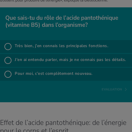
utilisent pour produire de l’énergie», explique la diététicienne.
Que sais-tu du rôle de l’acide pan­to­thé­nique
(vita­mine B5) dans l’or­ga­nisme?
Que sais-tu du rôle de l’acide pan­to­thé­nique (vita­mine
B5) dans l’or­ga­nisme?
Très bien, j’en connais les prin­ci­pales fonc­tions.
%
Très bien, j’en connais les principales fonctions.
J’en ai entendu par­ler, mais je ne connais pas les détails.
%
J’en ai entendu parler, mais je ne connais pas les détails.
Pour moi, c’est com­plè­te­ment nou­veau.
%
Pour moi, c’est complètement nouveau.
EVALUATION
Effet de l’acide pantothénique: de l’énergie
pour le corps et l’esprit