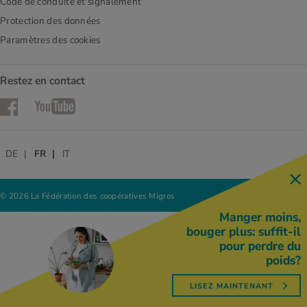
Code de conduite et signalement
Protection des données
Paramètres des cookies
Restez en contact
Facebook
YouTube
DE
FR
IT
© 2026 La Fédération des coopératives Migros
Manger moins,
bouger plus: suffit-il
pour perdre du
poids?
LISEZ MAINTENANT