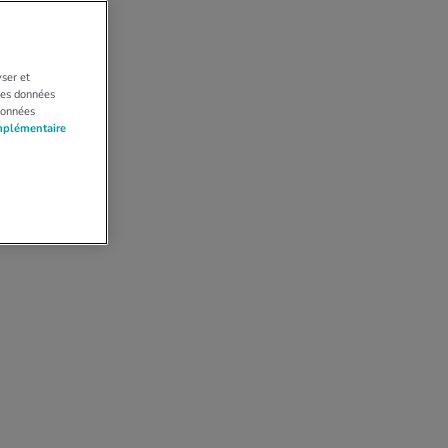
yser et
 Les données
données
mplémentaire