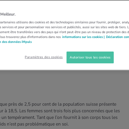
ids pour atteindre
eilleur.
artenaires utilisons des cookies et des technologies similaires pour fournir, protéger, anal
déal: mode d’emploi
 services et pour personnaliser nos services et publicités, aussi sur les sites web de tiers.
ement être transférées vers des pays qui n'ont peut-être pas un niveau de protection des 
Vous trouverez plus d'informations dans nos
informations sur les cookies |
Déclaration co
on des données iMpuls
simple! C’est en tout cas ce que presque tout le
de la population suisse lutte contre le surpoids.
Paramètres des cookies
Autoriser tous les cookies
 difficile que d’en perdre. Nous vous expliquons
ue près de 2,5 pour cent de la population suisse présente
eur à 18,5. Les femmes sont trois fois plus concernées que les
un tempérament. Tant que l’on fournit à son corps tous les
ids n’est pas problématique en soi.