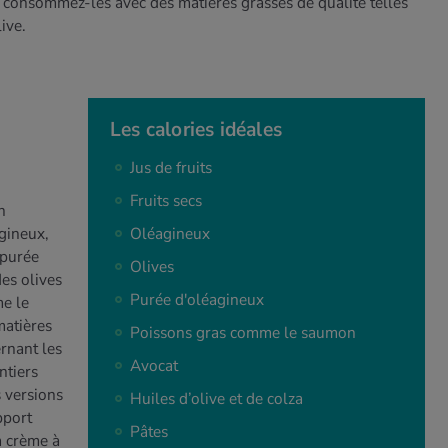
, consommez-les avec des matières grasses de qualité telles
live.
Les calories idéales
Jus de fruits
Fruits secs
n
gineux,
Oléagineux
 purée
Olives
es olives
Purée d'oléagineux
e le
atières
Poissons gras comme le saumon
rnant les
Avocat
ntiers
 versions
Huiles d’olive et de colza
pport
Pâtes
a crème à