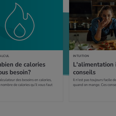
CALCUL
INTUITION
bien de calo­ries
L'ali­men­ta­tion 
ous besoin?
conseils
alculateur des besoins en calories,
Il n'est pas toujours facile d
 nombre de calories qu’il vous faut
quand on mange. Ces consei