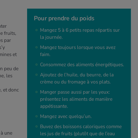
Pour prendre du poids
ter
Mangez 5 à 6 petits repas répartis sur
e fruits,
la journée.
es par
s’y
Mangez toujours lorsque vous avez
mines et
faim.
Consommez des aliments énergétiques.
un peu de
Ajoutez de l’huile, du beurre, de la
e, les
crème ou du fromage à vos plats.
, et donc
Manger passe aussi par les yeux:
.
présentez les aliments de manière
appétissante.
Mangez avec quelqu’un.
Buvez des boissons caloriques comme
 à une
les jus de fruits (plutôt que de l’eau