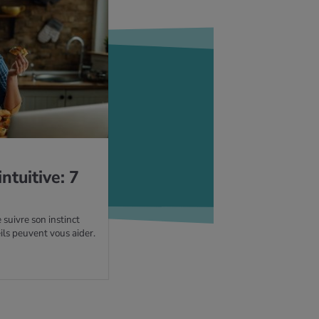
intui­tive: 7
e suivre son instinct
ls peuvent vous aider.