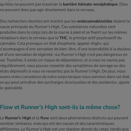
qu’elles ne peuvent pas traverser la
barrière hémato-encéphalique
. Elles
ne peuvent donc pas agir directement dans le cerveau.
Des recherches récentes ont montré que les
endocannabinoïdes
étaient la
cause principale du Runner’s High. Ces substances naturelles sont
produites dans le corps lors de la course à pied et se fixent sur les mêmes
récepteurs dans le cerveau que le
THC
, le principe actif psychoactif du
cannabis. Cela provoque un état d’euphorie, appelé «high», qui
s’accompagne d’une sensation de bien-être, d’une insensibilité à la douleur
et d’une sensation de légèreté. «Le Runner’s High n’est pas dangereux en
soi. Toutefois, il existe un risque de dépendance, et si vous ne courez pas
régulièrement, vous pouvez ressentir des symptômes de sevrage ou des
états dépressifs si vous ne ressentez pas le Runner’s High. De plus, nous
avons moins conscience de notre corps lorsque nous sommes dans cet état,
ce qui peut entraîner des surcharges structurelles et des accidents», ajoute
le spécialiste.
Flow et Runner’s High sont-ils la même chose?
Le
Runner’s High
et le
flow
sont deux phénomènes distincts qui peuvent
sembler similaires, mais qui ont des causes et des caractéristiques
différentes. Le Runner’s High est une réaction directe du corps, tandis que