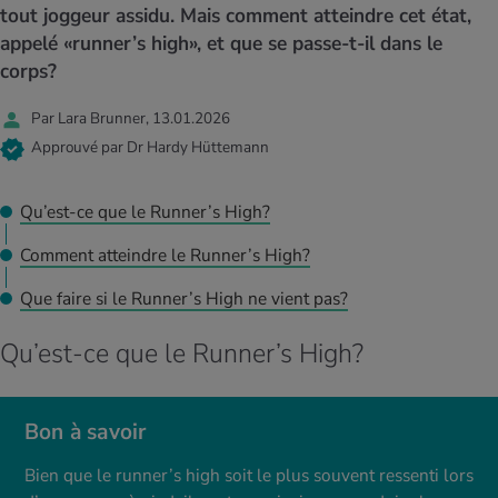
MES ACTUELS DANS LE DOMAINE SERVICE
tout joggeur assidu. Mais comment atteindre cet état,
rgies et intolérances
ts d’hiver
xation au quotidien
ir médical
appelé «runner’s high», et que se passe-t-il dans le
Offres
corps?
ents
ess
niques de relaxation
cine spécialisée
Tool, test et quiz
Par Lara Brunner, 13.01.2026
iments
té des femmes
Approuvé par Dr Hardy Hüttemann
MES ACTUELS DANS LE DOMAINE MOUVEMENT
MES ACTUELS DANS LE DOMAINE RELAXATION
Calculer la consommation de calories
Travail et santé
Qu’est-ce que le Runner’s High?
MES ACTUELS DANS LE DOMAINE ALIMENTATION
MES ACTUELS DANS LE DOMAINE MÉDECINE
Comment atteindre le Runner’s High?
Calculateur d’IMC
Réduire la tension artérielle
Course & Jogging
Détente active
Que faire si le Runner’s High ne vient pas?
Calculez votre besoin en calories
Douleurs nerveuses
Qu’est-ce que le Runner’s High?
Bon à savoir
Bien que le runner’s high soit le plus souvent ressenti lors