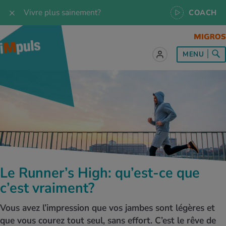
Vivre plus sainement?
COACH
MENU
ut sur le sujet Alimentation
ut sur le sujet Mouvement
ut sur le sujet Relaxation
ut sur le sujet Médecine
ut sur le sujet Service
es les recettes
naissances
a
ention de la santé
es
naissances
se & Jogging
libre de vie
é au quotidien
, test et quiz
Le Runner’s High: qu’est-ce que
s idéal
or & outdoor
tress
dies
cours
c’est vraiment?
ger sainement
 et accessoires
meil
cine du sport
ujet d'iMpuls
Vous avez l’impression que vos jambes sont légères et
que vous courez tout seul, sans effort. C’est le rêve de
s d’alimentation
donnée
-être
x physiques