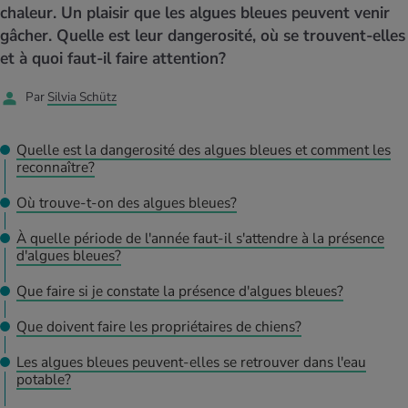
MES ACTUELS DANS LE DOMAINE SERVICE
chaleur. Un plaisir que les algues bleues peuvent venir
rgies et intolérances
ts d’hiver
xation au quotidien
ir médical
gâcher. Quelle est leur dangerosité, où se trouvent-elles
Offres
et à quoi faut-il faire attention?
ents
ess
niques de relaxation
cine spécialisée
Tool, test et quiz
Par
Silvia Schütz
iments
té des femmes
MES ACTUELS DANS LE DOMAINE MOUVEMENT
MES ACTUELS DANS LE DOMAINE RELAXATION
Quelle est la dangerosité des algues bleues et comment les
reconnaître?
Calculer la consommation de calories
Travail et santé
MES ACTUELS DANS LE DOMAINE ALIMENTATION
MES ACTUELS DANS LE DOMAINE MÉDECINE
Où trouve-t-on des algues bleues?
Calculateur d’IMC
Réduire la tension artérielle
Course & Jogging
Détente active
À quelle période de l'année faut-il s'attendre à la présence
d'algues bleues?
Calculez votre besoin en calories
Douleurs nerveuses
Que faire si je constate la présence d'algues bleues?
Que doivent faire les propriétaires de chiens?
Les algues bleues peuvent-elles se retrouver dans l'eau
potable?