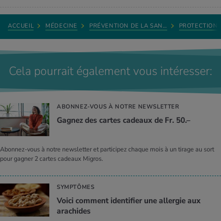
ACCUEIL
MÉDECINE
PRÉVENTION DE LA SAN…
PROTECTION 
Cela pourrait également vous intéresser:
ABONNEZ-VOUS À NOTRE NEWSLETTER
Gagnez des cartes cadeaux de Fr. 50.–
Abonnez-vous à notre newsletter et participez chaque mois à un tirage au sort
pour gagner 2 cartes cadeaux Migros.
SYMPTÔMES
Voici comment identifier une allergie aux
arachides