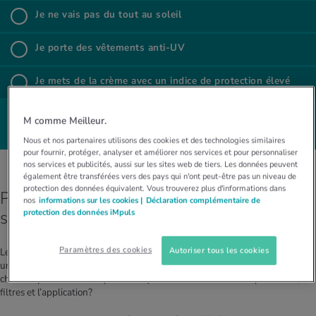
Je ne vais pas du tout au soleil
%
Je ne vais pas du tout au soleil
Je porte des vête­ments anti-UV
%
Je porte des vêtements anti-UV
Je mets de la crème avec un indice de pro­tec­tion élevé
%
Je mets de la crème avec un indice de protection élevé
EVALUATION
M comme Meilleur.
Nous et nos partenaires utilisons des cookies et des technologies similaires
pour fournir, protéger, analyser et améliorer nos services et pour personnaliser
nos services et publicités, aussi sur les sites web de tiers. Les données peuvent
également être transférées vers des pays qui n'ont peut-être pas un niveau de
protection des données équivalent. Vous trouverez plus d'informations dans
Protection contre les UV grâce à la crème
nos
informations sur les cookies |
Déclaration complémentaire de
solaire
protection des données iMpuls
Paramètres des cookies
Autoriser tous les cookies
Le produit de protection solaire le plus connu est la crème solaire. Elle offre
une protection efficace contre les rayons UV nocifs. Mais quelles sont les
choses à prendre en compte en ce qui concerne le facteur de protection, les
filtres et l’application?