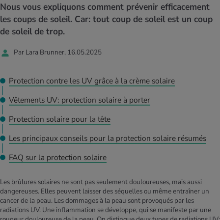
MES ACTUELS DANS LE DOMAINE SERVICE
Nous vous expliquons comment prévenir efficacement
rgies et intolérances
ts d’hiver
xation au quotidien
ir médical
les coups de soleil. Car: tout coup de soleil est un coup
Offres
de soleil de trop.
ents
ess
niques de relaxation
cine spécialisée
Tool, test et quiz
Par Lara Brunner, 16.05.2025
iments
té des femmes
MES ACTUELS DANS LE DOMAINE MOUVEMENT
MES ACTUELS DANS LE DOMAINE RELAXATION
Protection contre les UV grâce à la crème solaire
Calculer la consommation de calories
Travail et santé
MES ACTUELS DANS LE DOMAINE ALIMENTATION
MES ACTUELS DANS LE DOMAINE MÉDECINE
Vêtements UV: protection solaire à porter
Calculateur d’IMC
Réduire la tension artérielle
Protection solaire pour la tête
Course & Jogging
Détente active
Les principaux conseils pour la protection solaire résumés
Calculez votre besoin en calories
Douleurs nerveuses
FAQ sur la protection solaire
Les brûlures solaires ne sont pas seulement douloureuses, mais aussi
dangereuses. Elles peuvent laisser des séquelles ou même entraîner un
cancer de la peau. Les dommages à la peau sont provoqués par les
radiations UV. Une inflammation se développe, qui se manifeste par une
rougeur douloureuse de la peau. On distingue deux types de radiations UV: