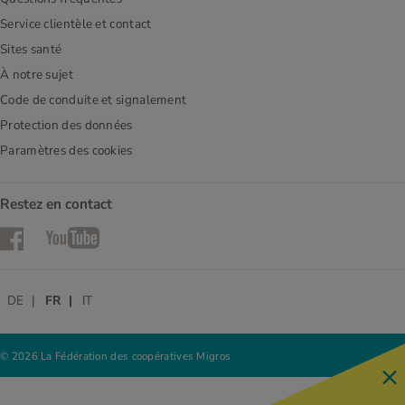
Service clientèle et contact
Sites santé
À notre sujet
Code de conduite et signalement
Protection des données
Paramètres des cookies
Restez en contact
Facebook
YouTube
DE
FR
IT
© 2026 La Fédération des coopératives Migros