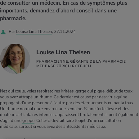
MES ACTUELS DANS LE DOMAINE SERVICE
de consulter un médecin. En cas de symptômes plus
importants, demandez d’abord conseil dans une
rgies et intolérances
ts d’hiver
xation au quotidien
ir médical
Offres
pharmacie.
ents
ess
niques de relaxation
cine spécialisée
Par
Louise Lina Theisen
, 27.11.2024
Tool, test et quiz
iments
té des femmes
MES ACTUELS DANS LE DOMAINE MOUVEMENT
MES ACTUELS DANS LE DOMAINE RELAXATION
Louise Lina Theisen
Calculer la consommation de calories
Travail et santé
MES ACTUELS DANS LE DOMAINE ALIMENTATION
MES ACTUELS DANS LE DOMAINE MÉDECINE
PHARMACIENNE, GÉRANTE DE LA PHARMACIE
MEDBASE ZÜRICH ROTBUCH
Calculateur d’IMC
Réduire la tension artérielle
Course & Jogging
Détente active
Nez qui coule, voies respiratoires irritées, gorge qui pique, début de toux:
Calculez votre besoin en calories
Douleurs nerveuses
vous avez attrapé un rhume. Ce dernier est causé par des virus qui se
propagent d’une personne à l’autre par des éternuements ou par la toux.
Un rhume normal dure environ une semaine. Si une forte fièvre et des
douleurs articulaires intenses apparaissent brutalement, il peut également
s’agir d’une
grippe
. Celle-ci devrait faire l’objet d’une consultation
médicale, surtout si vous avez des antécédents médicaux.