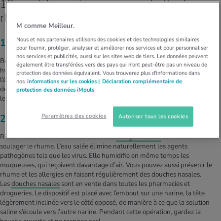
10 remèdes maison pour combattre le
rhume:
M comme Meilleur.
Nous et nos partenaires utilisons des cookies et des technologies similaires
1. Tisanes
pour fournir, protéger, analyser et améliorer nos services et pour personnaliser
nos services et publicités, aussi sur les sites web de tiers. Les données peuvent
Buvez au moins deux litres d’eau ou de tisane non sucrée par jour. Une
également être transférées vers des pays qui n'ont peut-être pas un niveau de
hydratation suffisante aide à maintenir le mucus fluide pour pouvoir
protection des données équivalent. Vous trouverez plus d'informations dans
l’évacuer facilement. Un mucus épais peut entraîner des symptômes
nos
informations sur les cookies |
Déclaration complémentaire de
désagréables. Les tisanes à base de sauge sont également indiquées pour
protection des données iMpuls
les personnes enrouées ou souffrant de maux de gorge.
Paramètres des cookies
2. Douches nasales
Autoriser tous les cookies
Rincez votre nez avec de l’eau salée: les
lavages nasaux
contribuent à
soulager le rhume. L’eau salée élimine naturellement les agents
pathogènes tels que les virus. Elle humidifie en même temps les
muqueuses, qui reçoivent davantage d’air. Vous pouvez aussi prévenir le
rhume et les allergies en faisant régulièrement des douches nasales.
Les
douches nasales
sont en vente dans toutes les pharmacies et
drogueries. Le dispositif est placé avec l’embout sur une narine, la tête
légèrement inclinée vers le côté opposé, de manière à ce que la solution
saline s’écoule vers l’autre narine. Pendant cette opération, gardez la