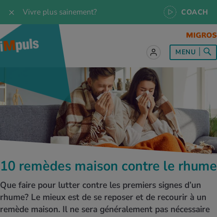
Vivre plus sainement?
COACH
MENU
ut sur le sujet Alimentation
ut sur le sujet Mouvement
ut sur le sujet Relaxation
ut sur le sujet Médecine
ut sur le sujet Service
es les recettes
naissances
a
ention de la santé
es
naissances
se & Jogging
libre de vie
é au quotidien
, test et quiz
10 remèdes maison contre le rhume
s idéal
or & outdoor
tress
dies
cours
Que faire pour lutter contre les premiers signes d’un
ger sainement
 et accessoires
meil
cine du sport
ujet d'iMpuls
rhume? Le mieux est de se reposer et de recourir à un
remède maison. Il ne sera généralement pas nécessaire
s d’alimentation
donnée
-être
x physiques