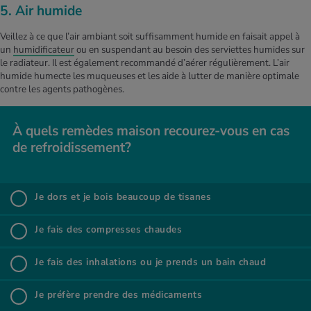
5. Air humide
Veillez à ce que l’air ambiant soit suffisamment humide en faisait appel à
un
humidificateur
ou en suspendant au besoin des serviettes humides sur
le radiateur. Il est également recommandé d’aérer régulièrement. L’air
humide humecte les muqueuses et les aide à lutter de manière optimale
contre les agents pathogènes.
À quels remèdes mai­son recou­rez-vous en cas
de refroi­dis­se­ment?
À quels remèdes mai­son recou­rez-vous en cas de refroi­
dis­se­ment?
Je dors et je bois beau­coup de tisanes
%
Je dors et je bois beaucoup de tisanes
Je fais des com­presses chaudes
%
Je fais des compresses chaudes
Je fais des inha­la­tions ou je prends un bain chaud
%
Je fais des inhalations ou je prends un bain chaud
Je pré­fère prendre des médi­ca­ments
%
Je préfère prendre des médicaments