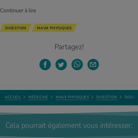
Continuer à lire
DIGESTION
MAUX PHYSIQUES
Partagez!
ACCUEIL
MÉDECINE
MAUX PHYSIQUES
DIGESTION
DOULE
Cela pourrait également vous intéresser: