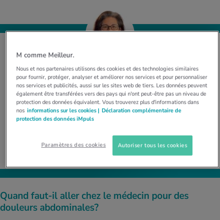
M comme Meilleur.
Une personne qui souffre de douleurs
Nous et nos partenaires utilisons des cookies et des technologies similaires
pour fournir, protéger, analyser et améliorer nos services et pour personnaliser
abdominales récurrentes devrait se faire
nos services et publicités, aussi sur les sites web de tiers. Les données peuvent
examiner.
également être transférées vers des pays qui n'ont peut-être pas un niveau de
protection des données équivalent. Vous trouverez plus d'informations dans
Dr méd. Christina Marti-Camenzind, spécialiste en médecine
nos
informations sur les cookies |
Déclaration complémentaire de
protection des données iMpuls
interne générale FMH, en médecine du sport SEMS et en
échographie abdominale SGUM
Paramètres des cookies
Autoriser tous les cookies
Quand faut-il aller chez le médecin pour des
douleurs abdominales?