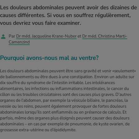
MES ACTUELS DANS LE DOMAINE SERVICE
Les douleurs abdominales peuvent avoir des dizaines de
rgies et intolérances
ts d’hiver
xation au quotidien
ir médical
Offres
causes différentes. Si vous en souffrez régulièrement,
vous devriez vous faire examiner.
ents
ess
niques de relaxation
cine spécialisée
Tool, test et quiz
Par
Dr méd. Jacqueline Krane-Nuber
et
Dr méd. Christina Marti-
iments
té des femmes
Camenzind
MES ACTUELS DANS LE DOMAINE MOUVEMENT
MES ACTUELS DANS LE DOMAINE RELAXATION
Pourquoi avons-nous mal au ventre?
Calculer la consommation de calories
Travail et santé
MES ACTUELS DANS LE DOMAINE ALIMENTATION
MES ACTUELS DANS LE DOMAINE MÉDECINE
Les douleurs abdominales peuvent être sans gravité et venir «seulement»
Calculateur d’IMC
Réduire la tension artérielle
de ballonnements ou être dues à une constipation. Environ un adulte sur
Course & Jogging
Détente active
dix souffre du syndrome de l’intestin irritable. Les intolérances
alimentaires, les infections ou inflammations intestinales, le cancer du
Calculez votre besoin en calories
Douleurs nerveuses
côlon ou les troubles circulatoires sont des causes plus graves. D’autres
organes de l’abdomen, par exemple la vésicule biliaire, le pancréas, la
vessie ou les reins, peuvent également provoquer de fortes douleurs
abdominales lorsqu’ils sont enflammés ou en présence de calculs. Et
parfois, même des organes plus éloignés peuvent causer des douleurs
abdominales – en cas par exemple de pneumonie, de kyste ovarien, de
grossesse extra-utérine ou d’épididymite.