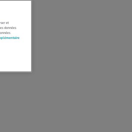
yser et
 Les données
données
mplémentaire