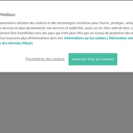
RECHERCHE
PARKINSON
 intensif contre la
eilleur.
artenaires utilisons des cookies et des technologies similaires pour fournir, protéger, anal
inson
 services et pour personnaliser nos services et publicités, aussi sur les sites web de tiers.
ement être transférées vers des pays qui n'ont peut-être pas un niveau de protection des 
Vous trouverez plus d'informations dans nos
informations sur les cookies |
Déclaration co
on des données iMpuls
ne sur le vélo d’appartement produit à peu près le
ez les patients légèrement atteints.
Paramètres des cookies
Autoriser tous les cookies