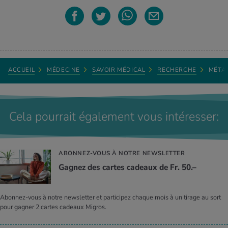
ACCUEIL
MÉDECINE
SAVOIR MÉDICAL
RECHERCHE
MÉTA
Cela pourrait également vous intéresser:
ABONNEZ-VOUS À NOTRE NEWSLETTER
Gagnez des cartes cadeaux de Fr. 50.–
Abonnez-vous à notre newsletter et participez chaque mois à un tirage au sort
pour gagner 2 cartes cadeaux Migros.