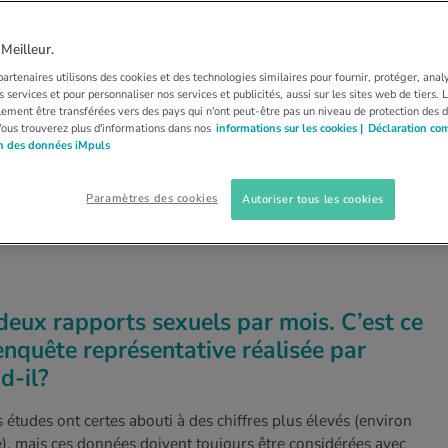
E
SEXE ET TOUCHER
ont besoin de
eilleur.
artenaires utilisons des cookies et des technologies similaires pour fournir, protéger, anal
iques et de relations»
 services et pour personnaliser nos services et publicités, aussi sur les sites web de tiers.
ement être transférées vers des pays qui n'ont peut-être pas un niveau de protection des 
Vous trouverez plus d'informations dans nos
informations sur les cookies |
Déclaration co
on des données iMpuls
e d’intimité semble s'être quelque peu perdue.
rus quasiment derrière nous, il est important de
Paramètres des cookies
Autoriser tous les cookies
tacts physiques, explique une spécialiste.
deux rapports sexuels par mois. C’est ce
enquête représentative réalisée par
d-il?
 études ont certes abouti à des chiffres plus élevés (environ
), mais ces données doivent toujours être considérées avec