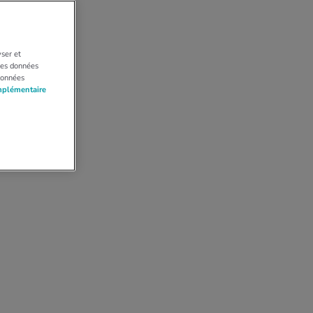
yser et
 Les données
données
mplémentaire