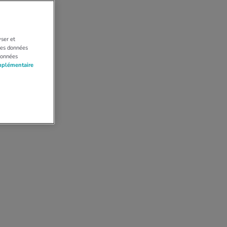
yser et
 Les données
données
mplémentaire