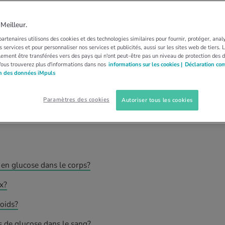
savoir sur la glycémie
eilleur.
artenaires utilisons des cookies et des technologies similaires pour fournir, protéger, anal
 services et pour personnaliser nos services et publicités, aussi sur les sites web de tiers.
e santé. En savoir plus sur sa fonction, ses taux
ement être transférées vers des pays qui n'ont peut-être pas un niveau de protection des 
Vous trouverez plus d'informations dans nos
informations sur les cookies |
Déclaration co
on des données iMpuls
dli
Paramètres des cookies
Autoriser tous les cookies
en glucose dans le corps?
x?
poids?
 de glucose dans le sang?