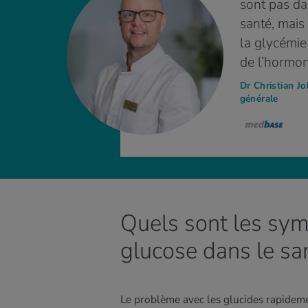
sont pas d
santé, mais
la glycémie
de l’hormon
Dr Christian J
générale
Quels sont les sy
glucose dans le sa
Le problème avec les glucides rapidem