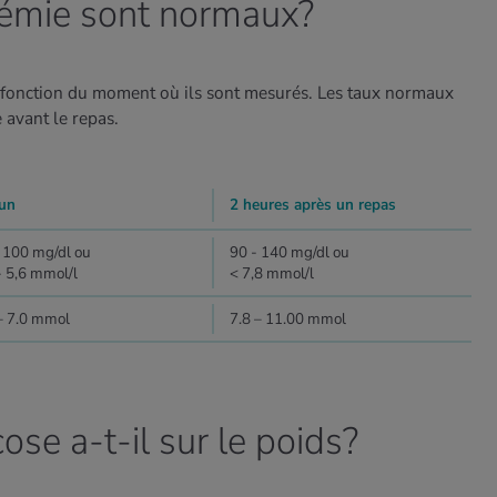
cémie sont normaux?
 fonction du moment où ils sont mesurés. Les taux normaux
re avant le repas.
eun
2 heures après un repas
 100 mg/dl ou
90 - 140 mg/dl ou
- 5,6 mmol/l
< 7,8 mmol/l
– 7.0 mmol
7.8 – 11.00 mmol
ose a-t-il sur le poids?