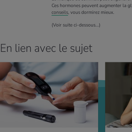
Ces hormones peuvent augmenter la glycé
conseils
, vous dormirez mieux.
(Voir suite ci-dessous...)
En lien avec le sujet
AVOIR PLUS
EN SAVOIR PLUS