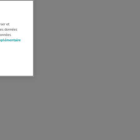
yser et
 Les données
données
mplémentaire