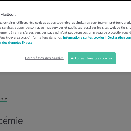
ur maintenir une
eilleur.
artenaires utilisons des cookies et des technologies similaires pour fournir, protéger, anal
librée
 services et pour personnaliser nos services et publicités, aussi sur les sites web de tiers.
ement être transférées vers des pays qui n'ont peut-être pas un niveau de protection des 
Vous trouverez plus d'informations dans nos
informations sur les cookies |
Déclaration co
on des données iMpuls
rsonnel chez SalutaCoach, explique comment
mie ou à la maintenir à un niveau stable.
Paramètres des cookies
Autoriser tous les cookies
dli
able
ycémie