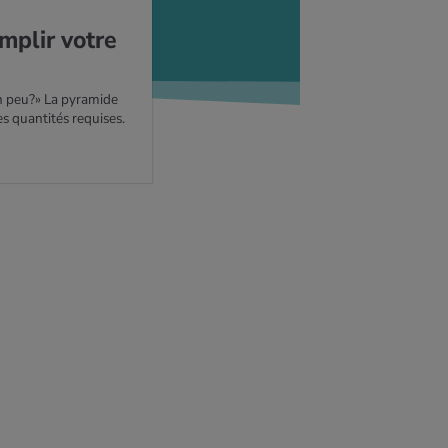
m­plir votre
n peu?» La pyramide
es quantités requises.