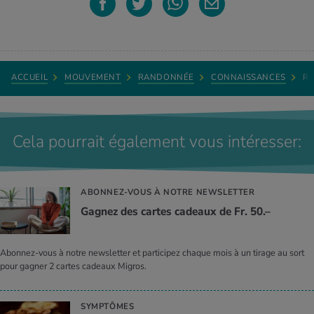
ACCUEIL
MOUVEMENT
RANDONNÉE
CONNAISSANCES
RA
Cela pourrait également vous intéresser:
ABONNEZ-VOUS À NOTRE NEWSLETTER
Gagnez des cartes cadeaux de Fr. 50.–
Abonnez-vous à notre newsletter et participez chaque mois à un tirage au sort
pour gagner 2 cartes cadeaux Migros.
SYMPTÔMES