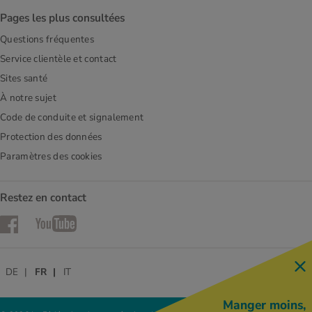
Pages les plus consultées
Questions fréquentes
Service clientèle et contact
Sites santé
À notre sujet
Code de conduite et signalement
Protection des données
Paramètres des cookies
Restez en contact
Facebook
YouTube
DE
FR
IT
Manger moins,