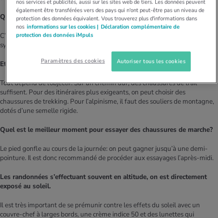
nos services et publicités, aussi sur les sites web de tiers. Les données peuvent
également être transférées vers des pays qui n'ont peut-être pas un niveau de
Quid des chaussettes?
protection des données équivalent. Vous trouverez plus d'informations dans
nos
informations sur les cookies |
Déclaration complémentaire de
protection des données iMpuls
C’est pareil: chacun est libre d’opter pour des fibres naturelles ou
synthétiques.
Paramètres des cookies
Autoriser tous les cookies
Et concernant les chaussures?
Tout dépend de l’objectif. Sur un chemin dur, des chaussures de trail
suffisent. Pour des itinéraires plus exigeants, on peut choisir des
chaussures de trekking. Pour l’alpinisme, il faut des souliers de montagne,
dotés d’une semelle rigide.
Quel est le meilleur moment pour essayer des chaussures de marche?
Le pied gonfle au cours de la journée: on peut gagner jusqu’à une demi-
pointure. Il est donc recommandé de procéder aux essayages l’après-midi.
Les randonnées s’effectuant souvent en altitude, on est directement
exposé au soleil.
Il est très important de se prémunir contre les effets du soleil avec un
couvre-chef à larges bords, une crème indice 50 et des lunettes qui