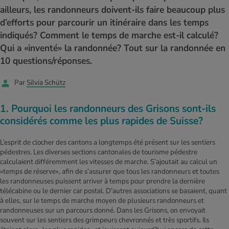
MES ACTUELS DANS LE DOMAINE SERVICE
ailleurs, les randonneurs doivent-ils faire beaucoup plus
rgies et intolérances
ts d’hiver
xation au quotidien
ir médical
Offres
d’efforts pour parcourir un itinéraire dans les temps
indiqués? Comment le temps de marche est-il calculé?
ents
ess
niques de relaxation
cine spécialisée
Qui a «inventé» la randonnée? Tout sur la randonnée en
Tool, test et quiz
10 questions/réponses.
iments
té des femmes
MES ACTUELS DANS LE DOMAINE MOUVEMENT
MES ACTUELS DANS LE DOMAINE RELAXATION
Par
Silvia Schütz
Calculer la consommation de calories
Travail et santé
MES ACTUELS DANS LE DOMAINE ALIMENTATION
MES ACTUELS DANS LE DOMAINE MÉDECINE
1. Pourquoi les randonneurs des Grisons sont-ils
Calculateur d’IMC
Réduire la tension artérielle
considérés comme les plus rapides de Suisse?
Course & Jogging
Détente active
L’esprit de clocher des cantons a longtemps été présent sur les sentiers
Calculez votre besoin en calories
Douleurs nerveuses
pédestres. Les diverses sections cantonales de tourisme pédestre
calculaient différemment les vitesses de marche. S’ajoutait au calcul un
«temps de réserve», afin de s’assurer que tous les randonneurs et toutes
les randonneuses puissent arriver à temps pour prendre la dernière
télécabine ou le dernier car postal. D’autres associations se basaient, quant
à elles, sur le temps de marche moyen de plusieurs randonneurs et
randonneuses sur un parcours donné. Dans les Grisons, on envoyait
souvent sur les sentiers des grimpeurs chevronnés et très sportifs. Ils