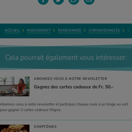
ACCUEIL
MOUVEMENT
RANDONNÉE
CONNAISSANCES
10
Cela pourrait également vous intéresser:
ABONNEZ-VOUS À NOTRE NEWSLETTER
Gagnez des cartes cadeaux de Fr. 50.–
Abonnez-vous à notre newsletter et participez chaque mois à un tirage au sort
pour gagner 2 cartes cadeaux Migros.
SYMPTÔMES