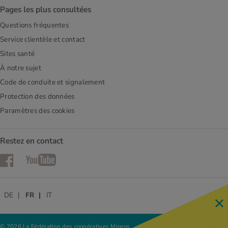
Pages les plus consultées
Questions fréquentes
Service clientèle et contact
Sites santé
À notre sujet
Code de conduite et signalement
Protection des données
Paramètres des cookies
Restez en contact
Facebook
YouTube
DE
FR
IT
© 2026 La Fédération des coopératives Migros