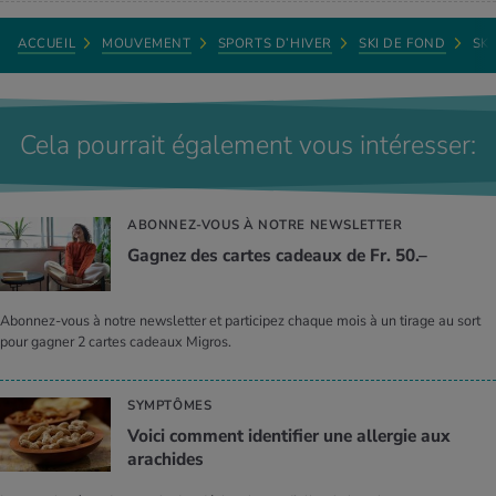
ACCUEIL
MOUVEMENT
SPORTS D’HIVER
SKI DE FOND
SK
Cela pourrait également vous intéresser:
ABONNEZ-VOUS À NOTRE NEWSLETTER
Gagnez des cartes cadeaux de Fr. 50.–
Abonnez-vous à notre newsletter et participez chaque mois à un tirage au sort
pour gagner 2 cartes cadeaux Migros.
SYMPTÔMES
Voici comment identifier une allergie aux
arachides