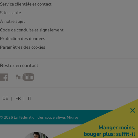
Service clientèle et contact
Sites santé
À notre sujet
Code de conduite et signalement
Protection des données
Paramètres des cookies
Restez en contact
Facebook
YouTube
DE
FR
IT
© 2026 La Fédération des coopératives Migros
Manger moins,
bouger plus: suffit-il