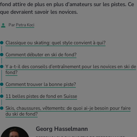
MES ACTUELS DANS LE DOMAINE SERVICE
fond attire de plus en plus d’amateurs sur les pistes. Ce
rgies et intolérances
ts d’hiver
xation au quotidien
ir médical
que devraient savoir les novices.
Offres
Par
Petra Koci
ents
ess
niques de relaxation
cine spécialisée
Tool, test et quiz
iments
té des femmes
Classique ou skating: quel style convient à qui?
MES ACTUELS DANS LE DOMAINE MOUVEMENT
MES ACTUELS DANS LE DOMAINE RELAXATION
Comment débuter en ski de fond?
Calculer la consommation de calories
Travail et santé
MES ACTUELS DANS LE DOMAINE ALIMENTATION
MES ACTUELS DANS LE DOMAINE MÉDECINE
Y a-t-il des conseils d’entraînement pour les novices en ski de
Calculateur d’IMC
Réduire la tension artérielle
fond?
Course & Jogging
Détente active
Comment trouver la bonne piste?
Calculez votre besoin en calories
Douleurs nerveuses
11 belles pistes de fond en Suisse
Skis, chaussures, vêtements: de quoi ai-je besoin pour faire
du ski de fond?
Georg Hasselmann