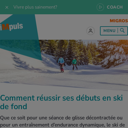
Vivre plus sainement?
COACH
MENU
ut sur le sujet Alimentation
ut sur le sujet Mouvement
ut sur le sujet Relaxation
ut sur le sujet Médecine
ut sur le sujet Service
es les recettes
naissances
a
ention de la santé
es
naissances
se & Jogging
libre de vie
é au quotidien
, test et quiz
Comment réussir ses débuts en ski
s idéal
or & outdoor
tress
dies
cours
de fond
ger sainement
 et accessoires
meil
cine du sport
ujet d'iMpuls
Que ce soit pour une séance de glisse décontractée ou
pour un entraînement d’endurance dynamique, le ski de
s d’alimentation
donnée
-être
x physiques