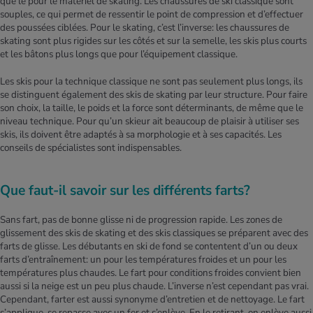
que le pour le matériel de skating. Les chaussures de ski classique sont
souples, ce qui permet de ressentir le point de compression et d’effectuer
des poussées ciblées. Pour le skating, c’est l’inverse: les chaussures de
skating sont plus rigides sur les côtés et sur la semelle, les skis plus courts
et les bâtons plus longs que pour l’équipement classique.
Les skis pour la technique classique ne sont pas seulement plus longs, ils
se distinguent également des skis de skating par leur structure. Pour faire
son choix, la taille, le poids et la force sont déterminants, de même que le
niveau technique. Pour qu’un skieur ait beaucoup de plaisir à utiliser ses
skis, ils doivent être adaptés à sa morphologie et à ses capacités. Les
conseils de spécialistes sont indispensables.
Que faut-il savoir sur les différents farts?
Sans fart, pas de bonne glisse ni de progression rapide. Les zones de
glissement des skis de skating et des skis classiques se préparent avec des
farts de glisse. Les débutants en ski de fond se contentent d’un ou deux
farts d’entraînement: un pour les températures froides et un pour les
températures plus chaudes. Le fart pour conditions froides convient bien
aussi si la neige est un peu plus chaude. L’inverse n’est cependant pas vrai.
Cependant, farter est aussi synonyme d’entretien et de nettoyage. Le fart
s’applique, se repasse avec un fer et s’enlève. En le retirant, on enlève aussi