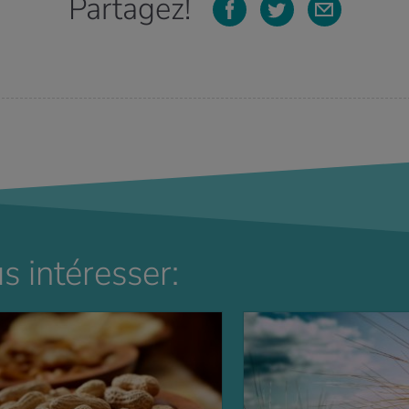
Partagez!
s intéresser: