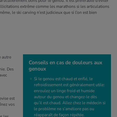
ticulièrement bons pour le genou. Il est préférable d’éviter
sollicitations extrême comme les marathons si les articulations
, le ski carving n’est judicieux que si l’on est bien
 autre
Conseils en cas de douleurs aux
genoux
ie. Des
avec
Si le genou est chaud et enflé, le
refroidissement est généralement utile:
enroulez un linge froid et humide
autour du genou et changez-le dès
vise est
qu’il est chaud. Allez chez le médecin si
aînez vos
le problème ne s’améliore pas ou
réapparaît de façon répétée.
r les