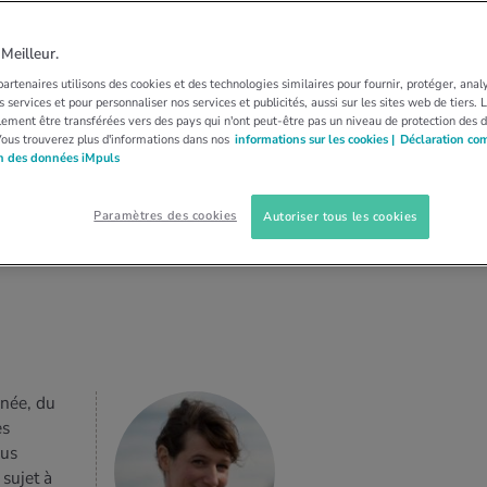
RT
PRÉVENTION
GENOUX
éger vos genoux
eilleur.
artenaires utilisons des cookies et des technologies similaires pour fournir, protéger, anal
 services et pour personnaliser nos services et publicités, aussi sur les sites web de tiers.
 l’idéal est d’entraîner les muscles des cuisses.
ement être transférées vers des pays qui n'ont peut-être pas un niveau de protection des 
Vous trouverez plus d'informations dans nos
informations sur les cookies |
Déclaration co
articulation est stabilisée.
on des données iMpuls
Paramètres des cookies
Autoriser tous les cookies
nnée, du
ès
lus
 sujet à