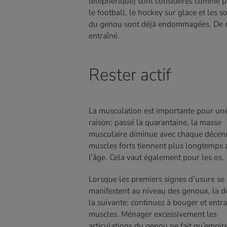
téléphérique) sont considérés comme par
le football, le hockey sur glace et les 
du genou sont déjà endommagées. De même
entraîné.
Rester actif
La musculation est importante pour une
raison: passé la quarantaine, la masse
musculaire diminue avec chaque décenn
muscles forts tiennent plus longtemps 
l’âge. Cela vaut également pour les os.
Lorsque les premiers signes d’usure se
manifestent au niveau des genoux, la de
la suivante: continuez à bouger et entr
muscles. Ménager excessivement les
articulations du genou ne fait qu’empire