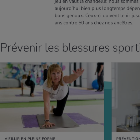
jeu en vaut la chandelle: nous sommes
aujourd’hui bien plus longtemps dépen
bons genoux. Ceux-ci doivent tenir jus
ans contre 50 ans chez nos ancêtres.
Prévenir les blessures sport
AVOIR PLUS
EN SAVOIR PLUS
VIEILLIR EN PLEINE FORME
PRÉVENTIO