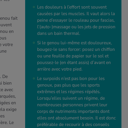
Les douleurs à l’effort sont souvent
causées par les muscles. Il vaut alors la
enou fait
peine d’essayer le rouleau pour fascias,
ouvent
l’(auto-)massage ou les jets de pression
enou en
dans un bain thermal.
vous
Si le genou lui-même est douloureux,
e votre
bougez-le sans forcer: posez un chiffon
 une
ou une feuille de papier sur le sol et
poussez-le (en étant assis) d’avant en
arrière avec votre pied.
. De
Le surpoids n’est pas bon pour les
i bien
genoux, pas plus que les sports
 ce avec
extrêmes et les régimes répétés.
arquées,
Lorsqu’elles suivent un régime, de
igées en
nombreuses personnes privent leur
ela exige
corps de nutriments importants dont
ces
elles ont absolument besoin. Il est donc
ère. Le
préférable de recourir à des conseils