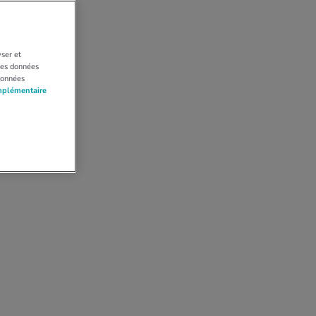
yser et
 Les données
données
mplémentaire