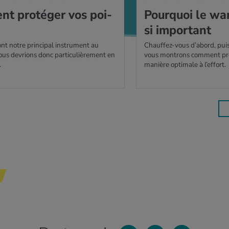
t pro­té­ger vos poi­
Pour­quoi le wa
si impor­tant
nt notre principal instrument au
Chauffez-vous d’abord, puis
ous devrions donc particulièrement en
vous montrons comment pré
.
manière optimale à l’effort.