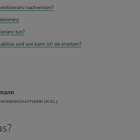
eintoleranz nachweisen?
ntoleranz
leranz tun?
aktose und wie kann ich sie ersetzen?
hmann
ISSENSCHAFTLERIN (M.SC.)
as?