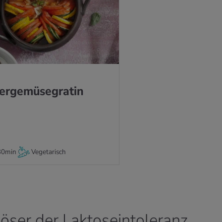
ZUM REZEPT
­ge­mü­se­gra­tin
30min
Vegetarisch
ser der Laktoseintoleranz