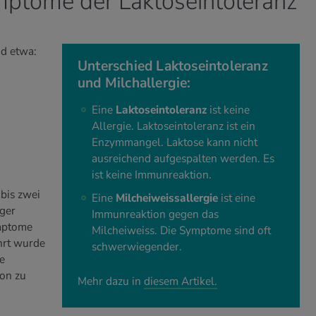
ptome der Laktoseintoleranz
nd etwa:
Unterschied Laktoseintoleranz
und Milchallergie:
Eine
Laktoseintoleranz
ist keine
Allergie. Laktoseintoleranz ist ein
Enzymmangel. Laktose kann nicht
ausreichend aufgespalten werden. Es
ist keine Immunreaktion.
bis zwei
Eine
Milcheiweissallergie
ist eine
ger
Immunreaktion gegen das
ymptome
Milcheiweiss. Die Symptome sind oft
hrt wurde
schwerwiegender.
e
son zu
Mehr dazu in
diesem Artikel.