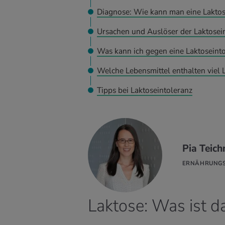
Diagnose: Wie kann man eine Laktos
Ursachen und Auslöser der Laktosei
Was kann ich gegen eine Laktoseinto
Welche Lebensmittel enthalten viel L
Tipps bei Laktoseintoleranz
Pia Teic
HR
FAHREN
ERNÄHRUNGSW
Laktose: Was ist d