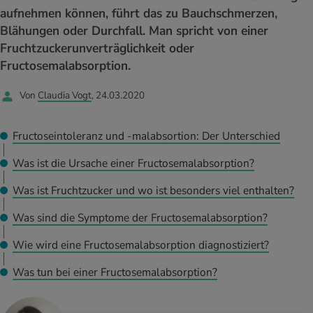
UELLE THEMEN IM BEREICH SERVICES
aufnehmen können, führt das zu Bauchschmerzen,
rgien & Intoleranzen
ersport
afen
engesundheit
Angebote
Blähungen oder Durchfall. Man spricht von einer
Fruchtzuckerunverträglichkeit oder
ungsmittel
ess
lness
chwerden
Fructosemalabsorption.
Tools, Test & Quizze
stoffe
zinisches Wissen
Von
Claudia Vogt
, 24.03.2020
UELLE THEMEN IM BEREICH BEWEGUNG
UELLE THEMEN IM BEREICH ENTSPANNUNG
Kalorienverbrauch berechnen
Glücklich sein
Fructoseintoleranz und -malabsortion: Der Unterschied
UELLE THEMEN IM BEREICH ERNÄHRUNG
UELLE THEMEN IM BEREICH MEDIZIN
BMI berechnen
Mund- & Zahnpflege
Was ist die Ursache einer Fructosemalabsorption?
Personal Health Coaching
Personal Health Coaching
Was ist Fruchtzucker und wo ist besonders viel enthalten?
Personal Health Coaching
Personal Health Coaching
Was sind die Symptome der Fructosemalabsorption?
Wie wird eine Fructosemalabsorption diagnostiziert?
Was tun bei einer Fructosemalabsorption?