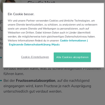
Claudia Vogt
ERNÄHRUNGSBERATERIN
Ein Cookie besser.
Fructoseintoleranz und -malabsortion: Der
Wir und unsere Partner verwenden Cookies und ähnliche Technologien, um
unsere Dienste bereitzustellen, zu schützen, zu analysieren und zu verbessern
Unterschied
sowie um unsere Dienste und Werbungen zu personalisieren, auch auf
Webseiten von Dritten. Dabei können Daten auch in Länder übermittelt
werden, die möglicherweise kein gleichwertiges Datenschutzniveau haben.
Genaue Zahlen sind nicht bekannt, aber es wird davon ausgegangen, dass
Weitere Informationen findest du in unseren
Cookie-Informationen |
fast jede dritte Person in der Schweiz Probleme mit der Verdauung von
Ergänzende Datenschutzerklärung iMpuls
Fruchtzucker hat. Dabei gibt es zwei völlig unterschiedliche Erkrankungen:
Cookie-Einstellungen
Die
hereditäre Fructoseintoleranz
ist eine angeborene
Alle Cookies akzeptieren
Stoffwechselerkrankung bei der keinerlei Fruchtzucker
verdaut werden kann, was zu schwerwiegenden Problemen
führen kann.
Bei der
Fructosemalabsorption
, auf die nachfolgend
eingegangen wird, kann Fructose je nach Ausprägung
unterschiedlich gut verdaut werden.