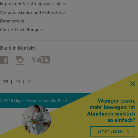
Impressum & Haftungsausschluss
Verhaltenskodex und Meldestelle
Datenschutz
Cookie-Einstellungen
Bleib in Kontakt
Instagram
Facebook
YouTube
DE
FR
IT
Weniger essen,
© 2026 Migros-Genossenschafts-Bund
mehr bewegen: Ist
Abnehmen wirklich
so einfach?
JETZT LESEN