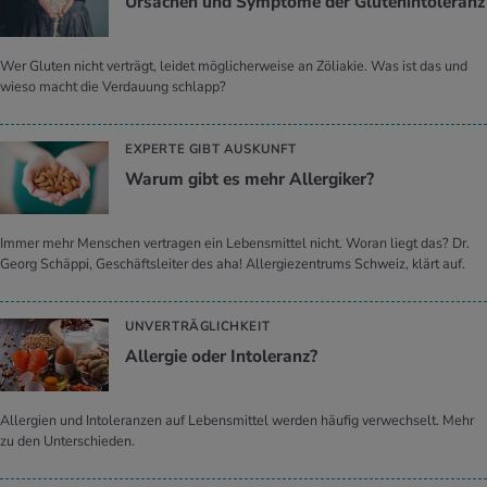
Ur­sa­chen und Sym­pto­me der Glu­ten­in­to­le­ranz
Wer Gluten nicht verträgt, leidet möglicherweise an Zöliakie. Was ist das und
wieso macht die Verdauung schlapp?
EXPERTE GIBT AUSKUNFT
Warum gibt es mehr All­er­gi­ker?
Immer mehr Menschen vertragen ein Lebensmittel nicht. Woran liegt das? Dr.
Georg Schäppi, Geschäftsleiter des aha! Allergiezentrums Schweiz, klärt auf.
UNVERTRÄGLICHKEIT
All­er­gie oder In­to­le­ranz?
Allergien und Intoleranzen auf Lebensmittel werden häufig verwechselt. Mehr
zu den Unterschieden.