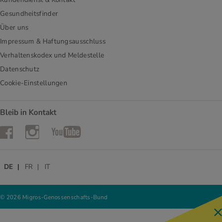
Gesundheitsfinder
Über uns
Impressum & Haftungsausschluss
Verhaltenskodex und Meldestelle
Datenschutz
Cookie-Einstellungen
Bleib in Kontakt
Instagram
Facebook
YouTube
DE
FR
IT
© 2026 Migros-Genossenschafts-Bund