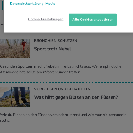
Datenschutzerklärung iMpuls
LESEN SIE MEHR
Cookie-Einstellungen
Alle Cookies akzeptieren
Die richtige Ausrüstung
BRONCHIEN SCHÜTZEN
Sport trotz Nebel
Gesunden Sportlern macht Nebel im Herbst nichts aus. Wer empfindliche
Atemwege hat, sollte aber Vorkehrungen treffen.
VORBEUGEN UND BEHANDELN
Was hilft gegen Bla­sen an den Füs­sen?
Wie du Blasen an den Füssen verhindern kannst und wie man sie behandeln
sollte.