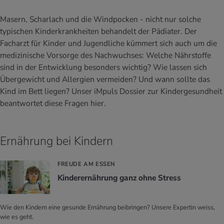
UELLE THEMEN IM BEREICH SERVICES
rgien & Intoleranzen
ersport
afen
engesundheit
Masern, Scharlach und die Windpocken - nicht nur solche
Angebote
typischen Kinderkrankheiten behandelt der Pädiater. Der
ungsmittel
ess
lness
chwerden
Facharzt für Kinder und Jugendliche kümmert sich auch um die
Tools, Test & Quizze
medizinische Vorsorge des Nachwuchses: Welche Nährstoffe
stoffe
zinisches Wissen
sind in der Entwicklung besonders wichtig? Wie lassen sich
UELLE THEMEN IM BEREICH BEWEGUNG
UELLE THEMEN IM BEREICH ENTSPANNUNG
Übergewicht und Allergien vermeiden? Und wann sollte das
Kind im Bett liegen? Unser iMpuls Dossier zur Kindergesundheit
Kalorienverbrauch berechnen
Glücklich sein
UELLE THEMEN IM BEREICH ERNÄHRUNG
UELLE THEMEN IM BEREICH MEDIZIN
beantwortet diese Fragen hier.
BMI berechnen
Mund- & Zahnpflege
Personal Health Coaching
Personal Health Coaching
Ernährung bei Kindern
Personal Health Coaching
Personal Health Coaching
FREUDE AM ESSEN
Kin­der­er­näh­rung ganz ohne Stress
Wie den Kindern eine gesunde Ernährung beibringen? Unsere Expertin weiss,
wie es geht.