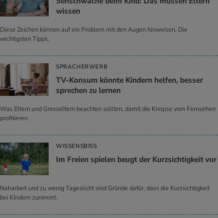
Seh­schwä­che beim Kind: Das müs­sen El­tern
wis­sen
Diese Zeichen können auf ein Problem mit den Augen hinweisen. Die
wichtigsten Tipps.
SPRACHERWERB
TV-Kon­sum könn­te Kin­dern hel­fen, bes­ser
spre­chen zu ler­nen
Was Eltern und Grosseltern beachten sollten, damit die Knirpse vom Fernsehen
profitieren.
WISSENSBISS
Im Frei­en spie­len beugt der Kurz­sich­tig­keit vor
Naharbeit und zu wenig Tageslicht sind Gründe dafür, dass die Kurzsichtigkeit
bei Kindern zunimmt.