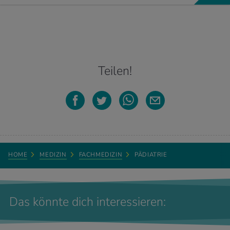
Antibiotika behandelt. Rund 24 Stunden nach Beginn der
Antibiotikatherapie ist das Kind nicht mehr ansteckend.
Dr. med. Martin Denz, Facharzt Allgemeine
Medizin, Medbase Winterthur
Teilen!
Hoi Jasmine, gegen Brechanfälle können bei Kindern zehn
Milligramm Ingwertropfen helfen. Für kleinere Kinder, die sehr
anfällig sind für die Reisekrankheit, gibt es Reisezäpfchen, die
sowohl der Übelkeit vorbeugen als auch die Beschwerden lindern.
Auch wenn sie rezeptfrei in Apotheken erhältlich sind, sollte dies
wegen seltener paradoxer Nebenwirkungen vor Antritt der Reise
mit dem Kinderarzt besprochen werden.
Dr. med. Martin Denz, Facharzt Allgemeine Medizin, Innere Medizin
HOME
MEDIZIN
FACHMEDIZIN
PÄDIATRIE
und Psychiatrie & Psychotherapie FMH, Leitender Arzt
Telemedizin/Enhanced Medicine, Medbase Winterthur
Das könnte dich interessieren: