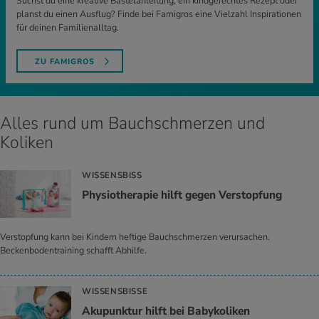
Suchst du eine kreative Bastelanleitung, ein kindgerechtes Rezept oder
planst du einen Ausflug? Finde bei Famigros eine Vielzahl Inspirationen
für deinen Familienalltag.
ZU FAMIGROS
Alles rund um Bauchschmerzen und
Koliken
WISSENSBISS
Phy­sio­the­ra­pie hilft gegen Ver­stop­fung
Verstopfung kann bei Kindern heftige Bauchschmerzen verursachen.
Beckenbodentraining schafft Abhilfe.
WISSENSBISSE
Aku­punk­tur hilft bei Ba­by­ko­li­ken