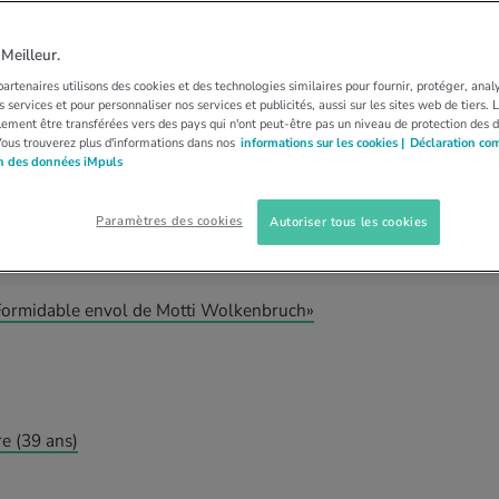
ENTATION
ALIMENTATION VÉGANE
VIE DE VÉGANE
égane
eilleur.
artenaires utilisons des cookies et des technologies similaires pour fournir, protéger, anal
 services et pour personnaliser nos services et publicités, aussi sur les sites web de tiers.
plètement la viande et les produits laitiers de
ement être transférées vers des pays qui n'ont peut-être pas un niveau de protection des 
Vous trouverez plus d'informations dans nos
informations sur les cookies |
Déclaration co
égane vous tente? Suivez les conseils de quatre
on des données iMpuls
.
Paramètres des cookies
Autoriser tous les cookies
Formidable envol de Motti Wolkenbruch»
re (39 ans)