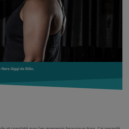
le Nora Jäggi de Bâle.
de et constaté que j’en mangeais beaucoup trop. J’ai regardé