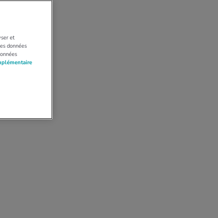
yser et
 Les données
données
mplémentaire