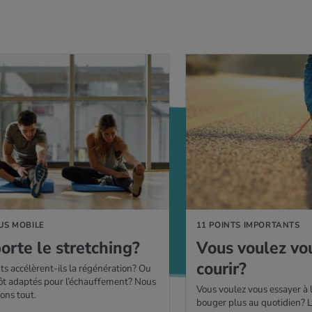
US MOBILE
11 POINTS IMPORTANTS
orte le stret­ching?
Vous vou­lez vo
cou­rir?
ts accélèrent-ils la régénération? Ou
tôt adaptés pour l’échauffement? Nous
Vous voulez vous essayer à l
ons tout.
bouger plus au quotidien? Li