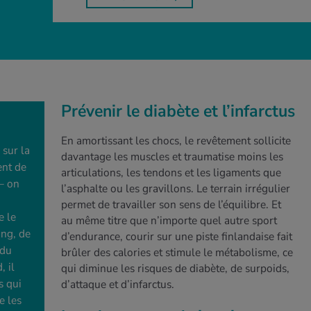
Prévenir le diabète et l’infarctus
En amortissant les chocs, le revêtement sollicite
 sur la
davantage les muscles et traumatise moins les
ent de
articulations, les tendons et les ligaments que
– on
l’asphalte ou les gravillons. Le terrain irrégulier
permet de travailler son sens de l’équilibre. Et
e le
au même titre que n’importe quel autre sport
ing, de
d’endurance, courir sur une piste finlandaise fait
 du
brûler des calories et stimule le métabolisme, ce
, il
qui diminue les risques de diabète, de surpoids,
s qui
d’attaque et d’infarctus.
e les