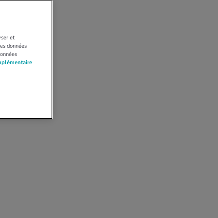
yser et
 Les données
données
mplémentaire