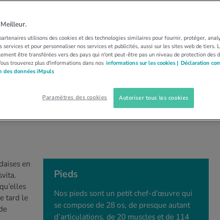
ING
PROGRAMMES
PISTE FINLANDAISE
ise: sortir des sentiers
eilleur.
artenaires utilisons des cookies et des technologies similaires pour fournir, protéger, anal
 services et pour personnaliser nos services et publicités, aussi sur les sites web de tiers.
ement être transférées vers des pays qui n'ont peut-être pas un niveau de protection des 
Vous trouverez plus d'informations dans nos
informations sur les cookies |
Déclaration co
on des données iMpuls
 le système cardiovasculaire apprécie et les
 sur des copeaux de bois nécessite un certain
Paramètres des cookies
Autoriser tous les cookies
daises en
Pieds
vita.
qu’elles
Nos pieds sont un petit chef-d’œuvre qui
e tard le
se compose de 28 os, de presque autant
 de
d’articulations, de 20 muscles et de 114