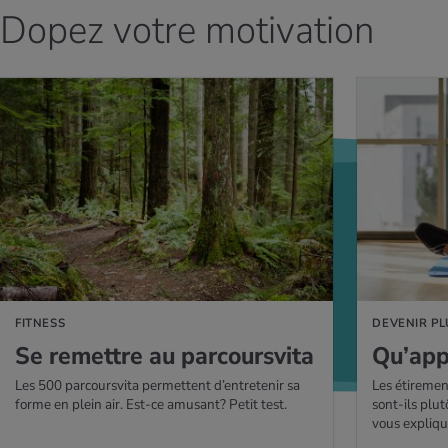
Dopez votre motivation
AVOIR PLUS
EN SAVOIR PLUS
FITNESS
DEVENIR PL
Se remettre au par­cours­vita
Qu’ap­p
Les 500 parcoursvita permettent d’entretenir sa
Les étiremen
forme en plein air. Est-ce amusant? Petit test.
sont-ils plu
vous expliqu