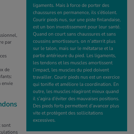
ligaments. Mais à force de porter des
chaussures en permanence, ils s’étiolent.
Courir pieds nus, sur une piste finlandaise,
est un bon investissement pour leur santé.
Quand on court sans chaussures et sans
ssionnel,
coussins amortisseurs, on n’atterrit plus
re par
sur le talon, mais sur le métatarse et la
partie antérieure du pied. Les ligaments,
nces
les tendons et les muscles amortissent
ux de
l’impact, les muscles du pied doivent
fants:
travailler. Courir pieds nus est un exercice
a envie
qui tonifie et améliore la coordination. En
outre, les muscles réagiront mieux quand
il s’agira d’éviter des mauvaises positions.
endons
Des pieds forts permettent d’avancer plus
vite et protègent des sollicitations
excessives.
 sont
culations