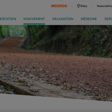
Sites
Newslette
ENTATION
MOUVEMENT
RELAXATION
MÉDECINE
SER