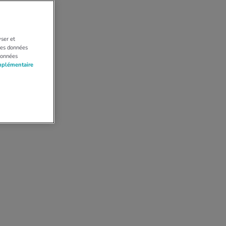
yser et
 Les données
données
mplémentaire