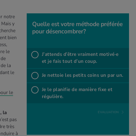
ur notre
Quelle est votre méthode pré­fé­rée
 Mais y
echerche
pour désen­com­brer?
Quelle est votre méthode pré­fé­rée pour
ent bien
désen­com­brer?
ess,
re le
J’at­tends d’être vrai­ment motivé·e
 de
et je fais tout d’un coup.
%
J’attends d’être vraiment motivé·e et je fais tout d’un coup.
 de la
dant le
%
Je net­toie les petits coins un par un.
Je nettoie les petits coins un par un.
%
Je le planifie de manière fixe et régulière.
Je le pla­ni­fie de manière fixe et
pour le
régu­lière.
 la
EVALUATION
n’est pas
re très
onduire à