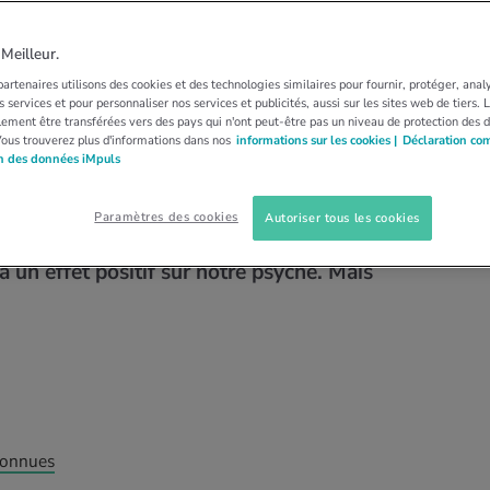
 QUOTID…
DÉTENTE ACTIVE
DÉSENCOMBREMENT
our désencombrer et
eilleur.
artenaires utilisons des cookies et des technologies similaires pour fournir, protéger, anal
 services et pour personnaliser nos services et publicités, aussi sur les sites web de tiers.
ement être transférées vers des pays qui n'ont peut-être pas un niveau de protection des 
Vous trouverez plus d'informations dans nos
informations sur les cookies |
Déclaration co
on des données iMpuls
» ou «le génie dompte le chaos», ce sont là
 des sagesse qui tournent autour du thème de
Paramètres des cookies
Autoriser tous les cookies
t indéniable, c'est que le fait de se débarrasser
 a un effet positif sur notre psyché. Mais
 connues