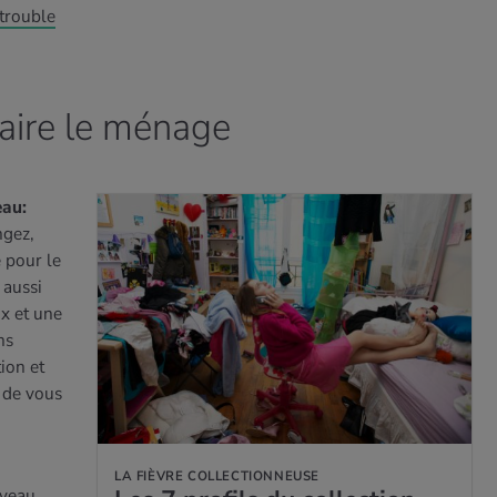
trouble
faire le ménage
eau:
ngez,
 pour le
 aussi
x et une
ns
ion et
 de vous
LA FIÈVRE COLLECTIONNEUSE
rveau.