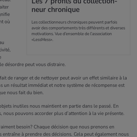
Les 7 pro­fils du col­lec­tion­
aiter
neur chro­nique
nifie
nt où
Les collectionneurs chroniques peuvent parfois
avoir des comportements très différents et diverses
motivations. Vue d’ensemble de l’association
«LessMess».
au
ivité,
e
le désordre peut vous distraire.
 fait de ranger et de nettoyer peut avoir un effet similaire à la
ns un résultat immédiat et notre système de récompense est
que nous fait du bien.
bjets inutiles nous maintient en partie dans le passé. En
, nous pouvons accorder plus d’attention à la vie présente.
vraiment besoin?
Chaque décision que nous prenons en
 entraîne à prendre des décisions. Cela peut également nous