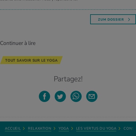
ZUM DOSSIER
Continuer à lire
TOUT SAVOIR SUR LE YOGA
Partagez!
ACCUEIL
RELAXATION
YOGA
LES VERTUS DU YOGA
CONSE