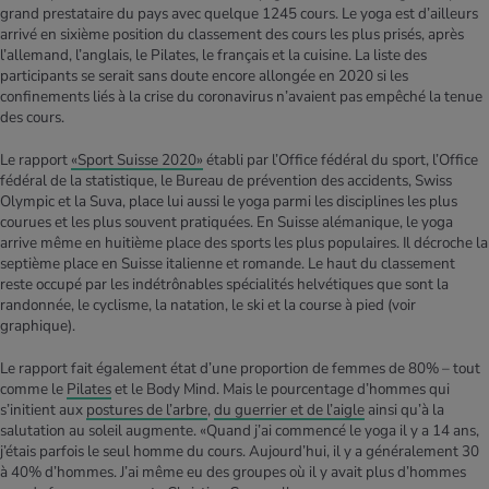
grand prestataire du pays avec quelque 1245 cours. Le yoga est d’ailleurs
arrivé en sixième position du classement des cours les plus prisés, après
l’allemand, l’anglais, le Pilates, le français et la cuisine. La liste des
participants se serait sans doute encore allongée en 2020 si les
confinements liés à la crise du coronavirus n’avaient pas empêché la tenue
des cours.
Le rapport
«Sport Suisse 2020»
établi par l’Office fédéral du sport, l’Office
fédéral de la statistique, le Bureau de prévention des accidents, Swiss
Olympic et la Suva, place lui aussi le yoga parmi les disciplines les plus
courues et les plus souvent pratiquées. En Suisse alémanique, le yoga
arrive même en huitième place des sports les plus populaires. Il décroche la
septième place en Suisse italienne et romande. Le haut du classement
reste occupé par les indétrônables spécialités helvétiques que sont la
randonnée, le cyclisme, la natation, le ski et la course à pied (voir
graphique).
Le rapport fait également état d’une proportion de femmes de 80% – tout
comme le
Pilates
et le Body Mind. Mais le pourcentage d’hommes qui
s’initient aux
postures de l’arbre
,
du guerrier et de l’aigle
ainsi qu’à la
salutation au soleil augmente. «Quand j’ai commencé le yoga il y a 14 ans,
j’étais parfois le seul homme du cours. Aujourd’hui, il y a généralement 30
à 40% d’hommes. J’ai même eu des groupes où il y avait plus d’hommes