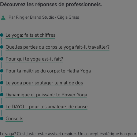
MES ACTUELS DANS LE DOMAINE SERVICE
Découvrez les réponses de professionnels.
rgies et intolérances
ts d’hiver
xation au quotidien
ir médical
Offres
Par Ringier Brand Studio / Cilgia Grass
ents
ess
niques de relaxation
cine spécialisée
Tool, test et quiz
Le yoga: faits et chiffres
iments
té des femmes
MES ACTUELS DANS LE DOMAINE MOUVEMENT
MES ACTUELS DANS LE DOMAINE RELAXATION
Quelles parties du corps le yoga fait-il travailler?
Calculer la consommation de calories
Travail et santé
Pour qui le yoga est-il fait?
MES ACTUELS DANS LE DOMAINE ALIMENTATION
MES ACTUELS DANS LE DOMAINE MÉDECINE
Pour la maîtrise du corps: le Hatha Yoga
Calculateur d’IMC
Réduire la tension artérielle
Course & Jogging
Détente active
Le yoga pour soulager le mal de dos
Calculez votre besoin en calories
Douleurs nerveuses
Dynamique et puissant: le Power Yoga
Le DAYO – pour les amateurs de danse
Conseils
Le
yoga
? C’est juste rester assis et respirer. Un concept ésotérique bon pour