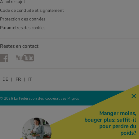
À notre sujet
Code de conduite et signalement
Protection des données
Paramètres des cookies
Restez en contact
Facebook
YouTube
DE
FR
IT
© 2026 La Fédération des coopératives Migros
Manger moins,
bouger plus: suffit-il
pour perdre du
poids?