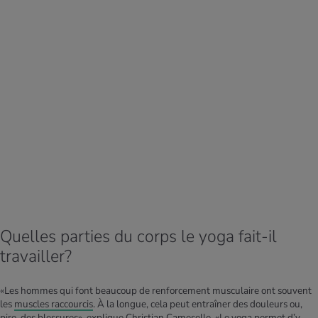
Quelles parties du corps le yoga fait-il
travailler?
«Les hommes qui font beaucoup de renforcement musculaire ont souvent
les
muscles raccourcis
. À la longue, cela peut entraîner des douleurs ou,
pire, des blessures», explique Christian Cameselle. «Le yoga permet d’y