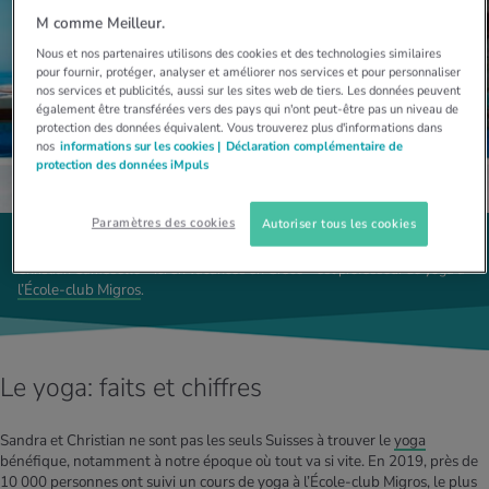
M comme Meilleur.
Nous et nos partenaires utilisons des cookies et des technologies similaires
pour fournir, protéger, analyser et améliorer nos services et pour personnaliser
nos services et publicités, aussi sur les sites web de tiers. Les données peuvent
également être transférées vers des pays qui n'ont peut-être pas un niveau de
protection des données équivalent. Vous trouverez plus d'informations dans
nos
informations sur les cookies |
Déclaration complémentaire de
protection des données iMpuls
Paramètres des cookies
Autoriser tous les cookies
1 / 5
Christian Cameselle – ici en vacances en Grèce – est professeur de yoga à
l’École-club Migros
.
Le yoga: faits et chiffres
Sandra et Christian ne sont pas les seuls Suisses à trouver le
yoga
bénéfique, notamment à notre époque où tout va si vite. En 2019, près de
10 000 personnes ont suivi un cours de yoga à l’École-club Migros, le plus