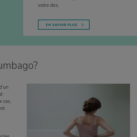
votre dos.
EN SAVOIR PLUS
 lumbago?
d’un
nd
x cas,
est
scles