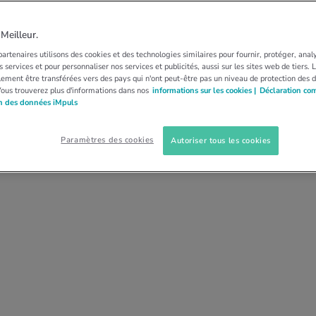
DOULEURS DORSALES
HERNIES DISCALES
as de hernie discale?
eilleur.
artenaires utilisons des cookies et des technologies similaires pour fournir, protéger, anal
 services et pour personnaliser nos services et publicités, aussi sur les sites web de tiers.
ès douloureuse et restreindre fortement la
ement être transférées vers des pays qui n'ont peut-être pas un niveau de protection des 
Vous trouverez plus d'informations dans nos
informations sur les cookies |
Déclaration co
née. Nous vous disons comment réagir face à
on des données iMpuls
Paramètres des cookies
Autoriser tous les cookies