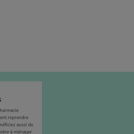
s
pharmacie
ent reprendre
néficiez aussi de
nière à ménager