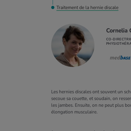
Traitement de la hernie discale
Cornelia 
CO-DIRECTRI
 SAVOIR
PHYSIOTHÉRA
US
Les hernies discales ont souvent un sch
secoue sa couette, et soudain, on resse
les jambes. Ensuite, on ne peut plus bou
élongation musculaire.