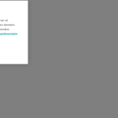
yser et
 Les données
données
mplémentaire