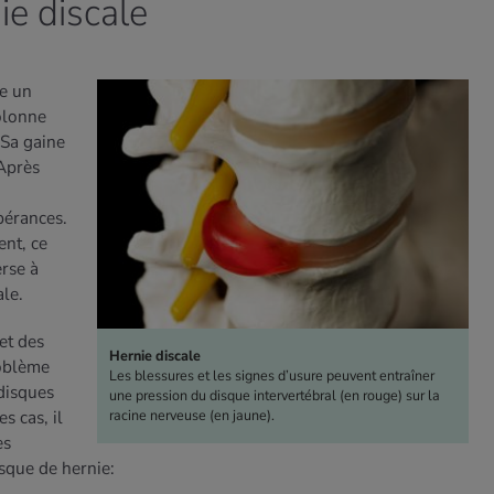
ie discale
me un
colonne
 Sa gaine
Après
bérances.
ent, ce
erse à
ale.
et des
Hernie discale
roblème
Les blessures et les signes d’usure peuvent entraîner
disques
une pression du disque intervertébral (en rouge) sur la
racine nerveuse (en jaune).
s cas, il
es
isque de hernie: