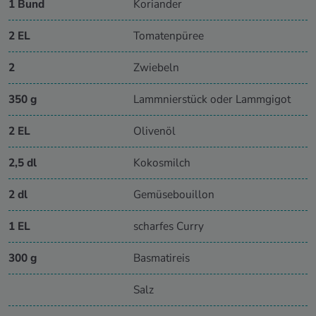
1 Bund
Koriander
2 EL
Tomatenpüree
2
Zwiebeln
350 g
Lammnierstück oder Lammgigot
2 EL
Olivenöl
2,5 dl
Kokosmilch
2 dl
Gemüsebouillon
1 EL
scharfes Curry
300 g
Basmatireis
Salz