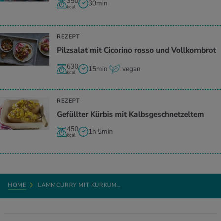
350
30min
kcal
REZEPT
Pilzsalat mit Cicorino rosso und Vollkornbrot
630
15min
vegan
kcal
REZEPT
Gefüllter Kürbis mit Kalbsgeschnetzeltem
450
1h 5min
kcal
HOME
LAMMCURRY MIT KURKUM…