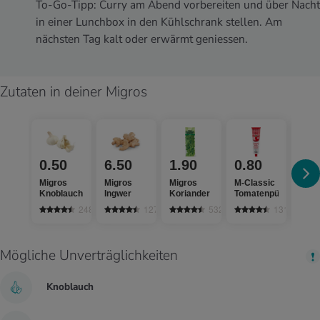
To-Go-Tipp: Curry am Abend vorbereiten und über Nacht
in einer Lunchbox in den Kühlschrank stellen. Am
nächsten Tag kalt oder erwärmt geniessen.
Zutaten in deiner Migros
0.50
6.50
1.90
0.80
1.
Migros
Migros
Migros
M-Classic
Migr
Knoblauch
Ingwer
Koriander
Tomatenpüree
Zwie
2480
1279
532
1311
Mögliche Unverträglichkeiten
Knoblauch