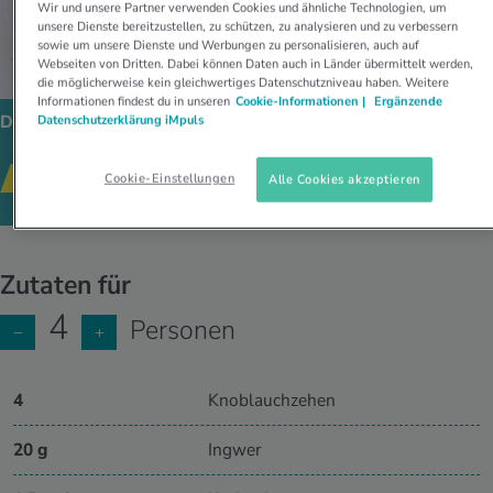
Wir und unsere Partner verwenden Cookies und ähnliche Technologien, um
unsere Dienste bereitzustellen, zu schützen, zu analysieren und zu verbessern
sowie um unsere Dienste und Werbungen zu personalisieren, auch auf
Webseiten von Dritten. Dabei können Daten auch in Länder übermittelt werden,
die möglicherweise kein gleichwertiges Datenschutzniveau haben. Weitere
Informationen findest du in unseren
Cookie-Informationen |
Ergänzende
Dieses Gericht passt zu:
Datenschutzerklärung iMpuls
Cookie-Einstellungen
Alle Cookies akzeptieren
GESUNDE REZEPTE
CURRYS
HAUPTGERICHT
Zutaten für
4
Personen
−
+
4
Knoblauchzehen
20 g
Ingwer