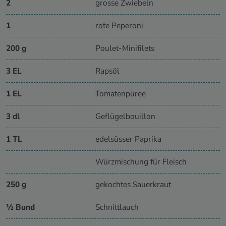
2
grosse Zwiebeln
1
rote Peperoni
200 g
Poulet-Minifilets
3 EL
Rapsöl
1 EL
Tomatenpüree
3 dl
Geflügelbouillon
1 TL
edelsüsser Paprika
Würzmischung für Fleisch
250 g
gekochtes Sauerkraut
½ Bund
Schnittlauch