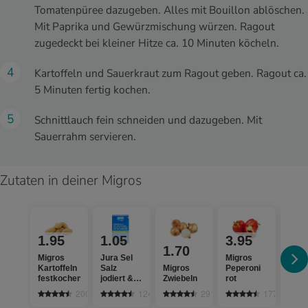
Tomatenpüree dazugeben. Alles mit Bouillon ablöschen.
Mit Paprika und Gewürzmischung würzen. Ragout
zugedeckt bei kleiner Hitze ca. 10 Minuten köcheln.
Kartoffeln und Sauerkraut zum Ragout geben. Ragout ca.
5 Minuten fertig kochen.
Schnittlauch fein schneiden und dazugeben. Mit
Sauerrahm servieren.
Zutaten in deiner Migros
18
2.
statt
1.95
1.05
3.95
Optig
1.70
Poule
Migros
Jura Sel
Migros
Minif
Kartoffeln
Salz
Migros
Peperoni
Midi
festkochend
jodiert &
Zwiebeln
rot
fluoridiert
2004
1242
2919
1779