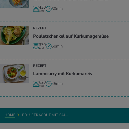
430
30min
kcal
REZEPT
Pouletschenkel auf Kurkumagemüse
370
50min
kcal
REZEPT
Lammcurry mit Kurkumareis
620
45min
kcal
HOME
POULETRAGOUT MIT SAU…