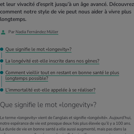
MES ACTUELS DANS LE DOMAINE SERVICE
et leur vivacité d’esprit jusqu’à un âge avancé. Découvrez
rgies et intolérances
ts d’hiver
xation au quotidien
ir médical
comment notre style de vie peut nous aider à vivre plus
Offres
longtemps.
ents
ess
niques de relaxation
cine spécialisée
Tool, test et quiz
Par
Nadia Fernández Müller
iments
té des femmes
MES ACTUELS DANS LE DOMAINE MOUVEMENT
MES ACTUELS DANS LE DOMAINE RELAXATION
Que signifie le mot «longevity»?
Calculer la consommation de calories
Travail et santé
MES ACTUELS DANS LE DOMAINE ALIMENTATION
MES ACTUELS DANS LE DOMAINE MÉDECINE
La longévité est-elle inscrite dans nos gènes?
Calculateur d’IMC
Réduire la tension artérielle
Comment vieillir tout en restant en bonne santé le plus
Course & Jogging
Détente active
longtemps possible?
Calculez votre besoin en calories
Douleurs nerveuses
L’immortalité est-elle appelée à se réaliser?
Que signifie le mot «longevity»?
Le terme «longevity» vient de l’anglais et signifie «longévité». Aujourd’hui,
notre espérance de vie est presque deux fois plus élevée qu’il y a 100 ans.
La durée de vie en bonne santé a elle aussi augmenté, mais pas dans la