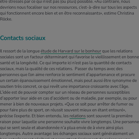
être stressés par ce qui n’est pas (ou plus) possible. «Au contraire, nous
devrions nous focaliser sur nos ressources, c’est-à-dire sur tous les aspects
qui fonctionnent encore bien et en être reconnaissants», estime Christina
Röcke.
Contacts sociaux
Il ressort de la longue
étude de Harvard sur le bonheur
que les relations
sociales sont un facteur déterminant qui favorise le vieillissement en bonne
santé et la longévité. Ce qui importe ici n’est pas la quantité de contacts
sociaux, mais la qualité de ces relations. Passer du temps avec des
personnes que l’on aime renforce le sentiment d’appartenance et procure
un certain épanouissement émotionnel, mais peut aussi être synonyme de
soutien très concret, ce qui revêt une importance croissante avec l’âge.
L’idée est de pouvoir compter sur un réseau de personnes susceptibles
d’apporter leur aide en cas d’accident ou de maladie, par exemple, ou pour
mener à bien de nouveaux projets. «Que ce soit pour arrêter de fumer ou
pour faire plus de sport, on réussit souvent mieux en étant entouré»,
précise l’experte. Et bien entendu, les
relations
sont souvent la première
raison pour laquelle une personne souhaite vivre longtemps. Une personne
qui se sent seule et abandonnée n’a plua envie de à vivre ainsi plus
longtemps. Autre avantage: les échanges sociaux sont généralement un