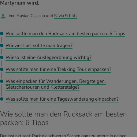
UELLE THEMEN IM BEREICH SERVICES
Martyrium wird.
rgien & Intoleranzen
ersport
afen
engesundheit
Angebote
Von Flavian Cajacob und
Silvia Schütz
ungsmittel
ess
lness
chwerden
Tools, Test & Quizze
Wie sollte man den Rucksack am besten packen: 6 Tipps
stoffe
zinisches Wissen
Wieviel Last sollte man tragen?
UELLE THEMEN IM BEREICH BEWEGUNG
UELLE THEMEN IM BEREICH ENTSPANNUNG
Kalorienverbrauch berechnen
Glücklich sein
Wieso ist eine Auslegeordnung wichtig?
UELLE THEMEN IM BEREICH ERNÄHRUNG
UELLE THEMEN IM BEREICH MEDIZIN
Was sollte man für eine Trekking Tour einpacken?
BMI berechnen
Mund- & Zahnpflege
Personal Health Coaching
Personal Health Coaching
Was einpacken für Wanderungen, Bergsteigen,
Gletschertouren und Klettersteige?
Personal Health Coaching
Personal Health Coaching
Was sollte man für eine Tageswanderung einpacken?
Wie sollte man den Rucksack am besten
packen: 6 Tipps
Der Instinkt sagt: Pack die schweren Sachen ganz zuunterst in deinen