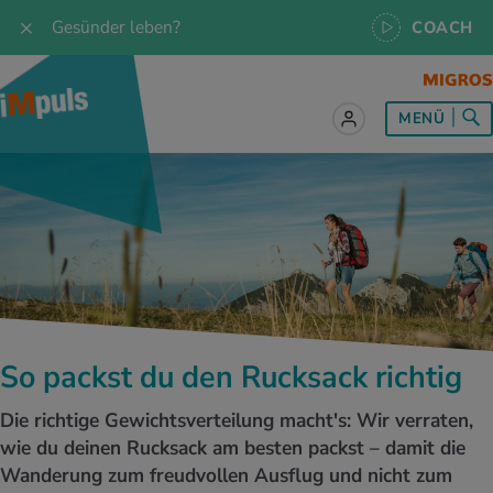
Gesünder leben?
COACH
MENÜ
lles zum Thema Ernährung
lles zum Thema Bewegung
lles zum Thema Entspannung
les zum Thema Medizin
les zum Thema Services
 Rezepte
twissen
pannung im Alltag
ndheitsprävention
ebote
ährungswissen
ing & Jogging
niken
nd im Alltag
s, Test & Quizze
So packst du den Rucksack richtig
lgewicht
or & Outdoor
a
tmedizin
tbewerbe
Die richtige Gewichtsverteilung macht's: Wir verraten,
undes Essen
 & Biken
-Life Balance
kheiten
 iMpuls
wie du deinen Rucksack am besten packst – damit die
Wanderung zum freudvollen Ausflug und nicht zum
ährungsformen
dern
ss
medizin