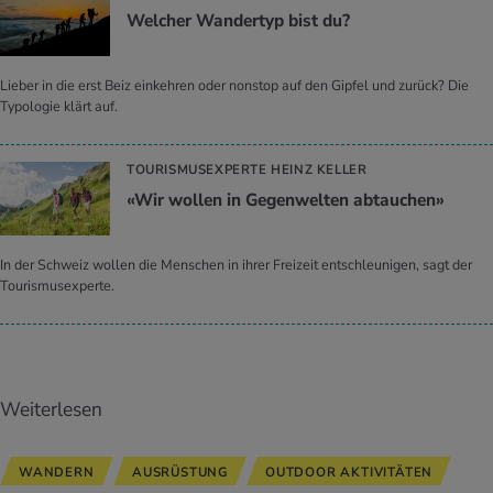
Wel­cher Wan­der­typ bist du?
Lieber in die erst Beiz einkehren oder nonstop auf den Gipfel und zurück? Die
Typologie klärt auf.
TOURISMUSEXPERTE HEINZ KELLER
«Wir wol­len in Ge­gen­wel­ten ab­tau­chen»
In der Schweiz wollen die Menschen in ihrer Freizeit entschleunigen, sagt der
Tourismusexperte.
Weiterlesen
WANDERN
AUSRÜSTUNG
OUTDOOR AKTIVITÄTEN