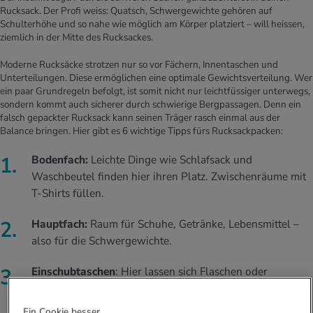
Rucksack. Der Profi weiss: Quatsch, Schwergewichte gehören auf
Schulterhöhe und so nahe wie möglich am Körper platziert – will heissen,
ziemlich in der Mitte des Rucksackes.
Moderne Rucksäcke strotzen nur so vor Fächern, Innentaschen und
Unterteilungen. Diese ermöglichen eine optimale Gewichtsverteilung. Wer
ein paar Grundregeln befolgt, ist somit nicht nur leichtfüssiger unterwegs,
sondern kommt auch sicherer durch schwierige Bergpassagen. Denn ein
falsch gepackter Rucksack kann seinen Träger rasch einmal aus der
Balance bringen. Hier gibt es 6 wichtige Tipps fürs Rucksackpacken:
Bodenfach:
Leichte Dinge wie Schlafsack und
Waschbeutel finden hier ihren Platz. Zwischenräume mit
T-Shirts füllen.
Hauptfach:
Raum für Schuhe, Getränke, Lebensmittel –
also für die Schwergewichte.
Einschubtaschen
: Hier lassen sich Flaschen oder
Zeltgestänge unterbringen.
Ein Cookie besser.