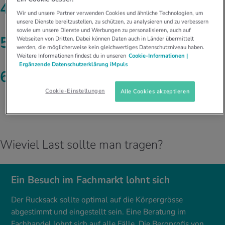
Deckelfach:
Rein mit den Kleinteilen wie Erste-Hilfe-Set,
Wir und unsere Partner verwenden Cookies und ähnliche Technologien, um
Schlüssel, Fotoapparat, Handy.
unsere Dienste bereitzustellen, zu schützen, zu analysieren und zu verbessern
sowie um unsere Dienste und Werbungen zu personalisieren, auch auf
Kompressionsriemen:
Sie ermöglichen, den Inhalt
Webseiten von Dritten. Dabei können Daten auch in Länder übermittelt
werden, die möglicherweise kein gleichwertiges Datenschutzniveau haben.
kompakt zu halten und das Volumen zu minimieren.
Weitere Informationen findest du in unseren
Cookie-Informationen |
Ergänzende Datenschutzerklärung iMpuls
Befestigungen:
Nasse Kleidung oder eine Isomatte lassen
sich ausserhalb des Rucksacks einfach transportieren.
Cookie-Einstellungen
Alle Cookies akzeptieren
Doch Vorsicht, es besteht die Gefahr, irgendwo
anzuhängen.
Wieviel Last sollte man tragen?
Ein Besuch im Fachmarkt lohnt sich
Der Rucksack sollte optimal auf die Körpergrösse
abgestimmt und eingestellt sein. Eine Beratung im
Fachhandel lohnt sich auf alle Fälle. Die Bergprofis von