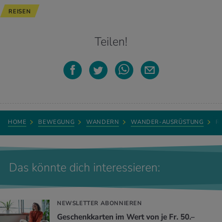
REISEN
Teilen!
HOME
BEWEGUNG
WANDERN
WANDER-AUSRÜSTUNG
R
Das könnte dich interessieren:
NEWSLETTER ABONNIEREN
Geschenkkarten im Wert von je Fr. 50.–