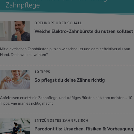
Zahnpflege
DREHKOPF ODER SCHALL
Wel­che Elek­tro-Zahn­bürs­te du nut­zen soll­test
Mit elektrischen Zahnbürsten putzen wir schneller und damit effektiver als von
Hand. Doch welche wählen?
10 TIPPS
So pflegst du deine Zähne rich­tig
Apfelessen ersetzt die Zahnpflege, und kräftiges Bürsten nützt am meisten... 10
Tipps, wie man es richtig macht.
ENTZÜNDETES ZAHNFLEISCH
Par­odon­ti­tis: Ur­sa­chen, Ri­si­ken & Vor­beu­gung