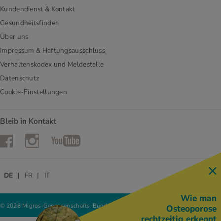
Kundendienst & Kontakt
Gesundheitsfinder
Über uns
Impressum & Haftungsausschluss
Verhaltenskodex und Meldestelle
Datenschutz
Cookie-Einstellungen
Bleib in Kontakt
Instagram
Facebook
YouTube
DE
FR
IT
Wie man
© 2026 Migros-Genossenschafts-Bund
Osteoporose
rechtzeitig erkennt