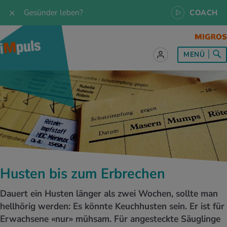
Gesünder leben?
COACH
MENÜ
lles zum Thema Ernährung
lles zum Thema Bewegung
lles zum Thema Entspannung
les zum Thema Medizin
les zum Thema Services
 Rezepte
twissen
pannung im Alltag
ndheitsprävention
ebote
ährungswissen
ing & Jogging
niken
nd im Alltag
s, Test & Quizze
Husten bis zum Erbrechen
lgewicht
or & Outdoor
a
tmedizin
tbewerbe
Dauert ein Husten länger als zwei Wochen, sollte man
undes Essen
 & Biken
-Life Balance
kheiten
 iMpuls
hellhörig werden: Es könnte Keuchhusten sein. Er ist für
Erwachsene «nur» mühsam. Für angesteckte Säuglinge
ährungsformen
dern
ss
medizin