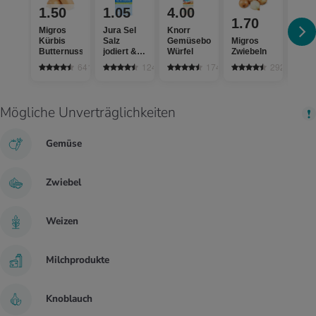
1.50
1.05
4.00
16
1.70
Migros
Jura Sel
Knorr
Moni
Kürbis
Salz
Gemüsebouillon
Migros
Clas
Butternuss
jodiert &
Würfel
Zwiebeln
extr
fluoridiert
verg
641
1242
174
2921
Mögliche Unverträglichkeiten
Gemüse
Zwiebel
Weizen
Milchprodukte
Knoblauch