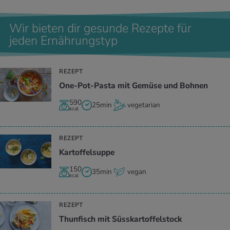
Wir bieten dir gesunde Rezepte für
jeden Ernährungstyp
REZEPT
One-Pot-Pasta mit Gemüse und Bohnen
590
25min
vegetarian
kcal
REZEPT
Kartoffelsuppe
150
35min
vegan
kcal
REZEPT
Thunfisch mit Süsskartoffelstock