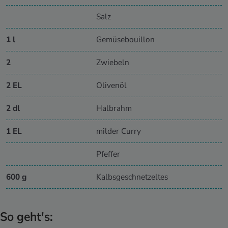
Salz
1 l
Gemüsebouillon
2
Zwiebeln
2 EL
Olivenöl
2 dl
Halbrahm
1 EL
milder Curry
Pfeffer
600 g
Kalbsgeschnetzeltes
So geht's: