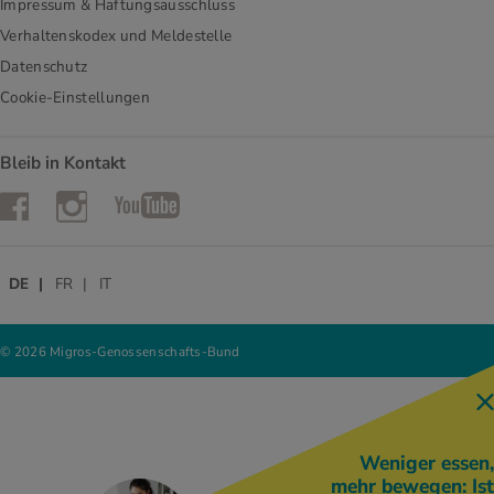
Impressum & Haftungsausschluss
Verhaltenskodex und Meldestelle
Datenschutz
Cookie-Einstellungen
Bleib in Kontakt
Instagram
Facebook
YouTube
DE
FR
IT
© 2026 Migros-Genossenschafts-Bund
Weniger essen,
mehr bewegen: Ist