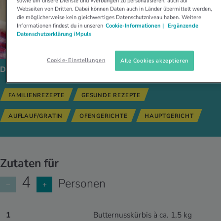
sowie um unsere Dienste und Werbungen zu personalisieren, auch auf
Webseiten von Dritten. Dabei können Daten auch in Länder übermittelt werden,
die möglicherweise kein gleichwertiges Datenschutzniveau haben. Weitere
Informationen findest du in unseren
Cookie-Informationen |
Ergänzende
Datenschutzerklärung iMpuls
Cookie-Einstellungen
Alle Cookies akzeptieren
Dieses Gericht passt zu:
FAMILIENREZEPTE
GESUNDE REZEPTE
AUFLAUF/GRATIN
OFENGERICHTE
HAUPTGERICHT
Zutaten für
4
Personen
−
+
1
Butternusskürbis à ca. 1,5 kg