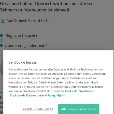
UELLE THEMEN IM BEREICH SERVICES
Ursachen haben. Operiert wird nur bei starken
rgien & Intoleranzen
ersport
afen
engesundheit
Schmerzen. Vorbeugen ist sinnvoll.
Angebote
Von
Dr. med. Bernard Jordan
ungsmittel
ess
lness
chwerden
Tools, Test & Quizze
stoffe
zinisches Wissen
Mögliche Ursachen
UELLE THEMEN IM BEREICH BEWEGUNG
UELLE THEMEN IM BEREICH ENTSPANNUNG
Operieren: ja oder nein?
Kalorienverbrauch berechnen
Glücklich sein
UELLE THEMEN IM BEREICH ERNÄHRUNG
UELLE THEMEN IM BEREICH MEDIZIN
Dr. med.
BMI berechnen
Mund- & Zahnpflege
Bernard Jordan
Ein Cookie besser.
Personal Health Coaching
Personal Health Coaching
Wir und unsere Partner verwenden Cookies und ähnliche Technologien, um
FACHARZT PHYSIKALISCHE MEDIZIN UND
unsere Dienste bereitzustellen, zu schützen, zu analysieren und zu verbessern
REHABILITATION, SPORTMEDIZIN SGSM
Personal Health Coaching
Personal Health Coaching
sowie um unsere Dienste und Werbungen zu personalisieren, auch auf
Webseiten von Dritten. Dabei können Daten auch in Länder übermittelt
werden, die möglicherweise kein gleichwertiges Datenschutzniveau haben.
Weitere Informationen findest du in unseren
Cookie-Informationen |
Ergänzende Datenschutzerklärung iMpuls
High Heels und Pumps mögen zwar elegant sein, doch den Füssen tun sie
nicht gut. Frauen leiden fünf Mal häufiger unter einem Hallux valgus als
Männer. Eine Ballenzehe oder ein «Hallux», wie die Fehlstellung der
Cookie-Einstellungen
Alle Cookies akzeptieren
grossen Zehe in der Umgangssprache auch genannt wird, entsteht ganz