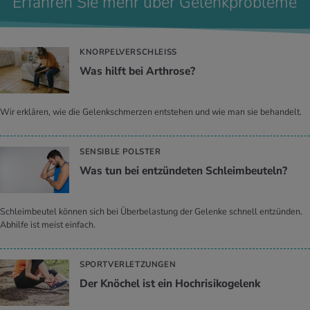
Erfahren Sie mehr über Gelenkprobleme
KNORPELVERSCHLEISS
Was hilft bei Ar­thro­se?
Wir erklären, wie die Gelenkschmerzen entstehen und wie man sie behandelt.
SENSIBLE POLSTER
Was tun bei ent­zün­de­ten Schleim­beu­teln?
Schleimbeutel können sich bei Überbelastung der Gelenke schnell entzünden.
Abhilfe ist meist einfach.
SPORTVERLETZUNGEN
Der Knö­chel ist ein Hoch­ri­si­ko­ge­lenk