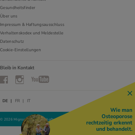
Gesundheitsfinder
Über uns
Impressum & Haftungsausschluss
Verhaltenskodex und Meldestelle
Datenschutz
Cookie-Einstellungen
Bleib in Kontakt
Instagram
Facebook
YouTube
DE
FR
IT
Wie man
Osteoporose
© 2026 Migros-Genossenschafts-Bund
rechtzeitig erkennt
und behandelt.