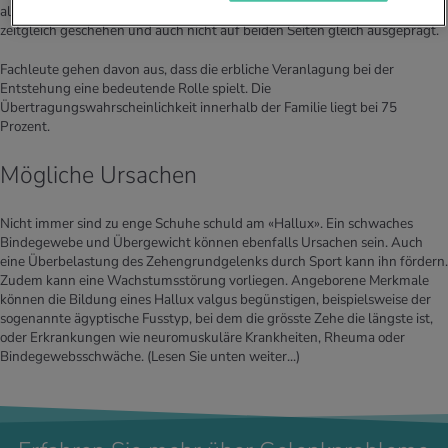
allmählich, häufig an beiden Füssen. Das muss allerdings nicht immer
zeitgleich geschehen und auch nicht auf beiden Seiten gleich ausgeprägt.
Fachleute gehen davon aus, dass die erbliche Veranlagung bei der
Entstehung eine bedeutende Rolle spielt. Die
Übertragungswahrscheinlichkeit innerhalb der Familie liegt bei 75
Prozent.
Mögliche Ursachen
Nicht immer sind zu enge Schuhe schuld am «Hallux». Ein schwaches
Bindegewebe und Übergewicht können ebenfalls Ursachen sein. Auch
eine Überbelastung des Zehengrundgelenks durch Sport kann ihn fördern.
Zudem kann eine Wachstumsstörung vorliegen. Angeborene Merkmale
können die Bildung eines Hallux valgus begünstigen, beispielsweise der
sogenannte ägyptische Fusstyp, bei dem die grösste Zehe die längste ist,
oder Erkrankungen wie neuromuskuläre Krankheiten, Rheuma oder
Bindegewebsschwäche.
(Lesen Sie unten weiter...)