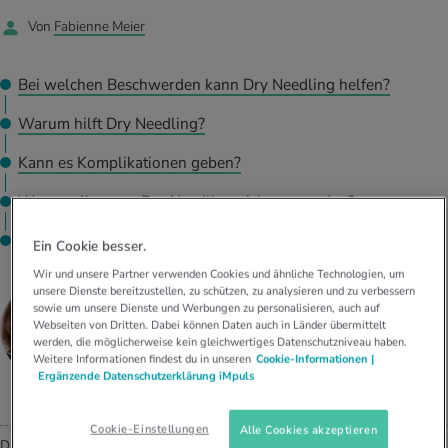
UELLE THEMEN IM BEREICH SERVICES
Von
Fabienne Meier
rgien & Intoleranzen
ersport
afen
engesundheit
Angebote
Bei welchen Beschwerden kann Dry Needling helfen?
ungsmittel
ess
lness
chwerden
Tools, Test & Quizze
Warum hilft Dry Needling?
stoffe
zinisches Wissen
UELLE THEMEN IM BEREICH BEWEGUNG
UELLE THEMEN IM BEREICH ENTSPANNUNG
Kann es Komplikationen geben?
Kalorienverbrauch berechnen
Glücklich sein
UELLE THEMEN IM BEREICH ERNÄHRUNG
UELLE THEMEN IM BEREICH MEDIZIN
Wann sollte man Dry Needling nicht anwenden?
BMI berechnen
Mund- & Zahnpflege
Wer macht es?
Ein Cookie besser.
Personal Health Coaching
Personal Health Coaching
Wir und unsere Partner verwenden Cookies und ähnliche Technologien, um
Fabienne Meier
unsere Dienste bereitzustellen, zu schützen, zu analysieren und zu verbessern
Personal Health Coaching
Personal Health Coaching
sowie um unsere Dienste und Werbungen zu personalisieren, auch auf
Webseiten von Dritten. Dabei können Daten auch in Länder übermittelt
LEITERIN THERAPIEN MEDBASE ZUG, DIPL.
SPORTPHYSIOTHERAPEUTIN, DIPL. DRY NEEDLING
werden, die möglicherweise kein gleichwertiges Datenschutzniveau haben.
THERAPEUTIN DGSA
Weitere Informationen findest du in unseren
Cookie-Informationen |
Ergänzende Datenschutzerklärung iMpuls
Cookie-Einstellungen
Alle Cookies akzeptieren
Dry Needling kann Schmerzen lindern und Muskelverspannungen lösen.