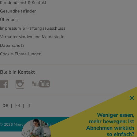
Kundendienst & Kontakt
Gesundheitsfinder
Über uns
Impressum & Haftungsausschluss
Verhaltenskodex und Meldestelle
Datenschutz
Cookie-Einstellungen
Bleib in Kontakt
Instagram
Facebook
YouTube
DE
FR
IT
Weniger essen,
mehr bewegen: Ist
© 2026 Migros-Genossenschafts-Bund
Abnehmen wirklich
so einfach?