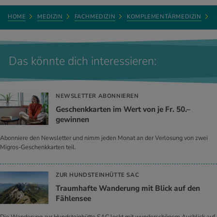
HOME
MEDIZIN
FACHMEDIZIN
KOMPLEMENTÄRMEDIZIN
D
Das könnte dich interessieren:
NEWSLETTER ABONNIEREN
Geschenkkarten im Wert von je Fr. 50.–
gewinnen
Abonniere den Newsletter und nimm jeden Monat an der Verlosung von zwei
Migros-Geschenkkarten teil.
ZUR HUNDSTEINHÜTTE SAC
Traumhafte Wanderung mit Blick auf den
Fählensee
Die Wanderung zur Hundsteinhütte SAC lockt mit wunderschönem Ausblick auf