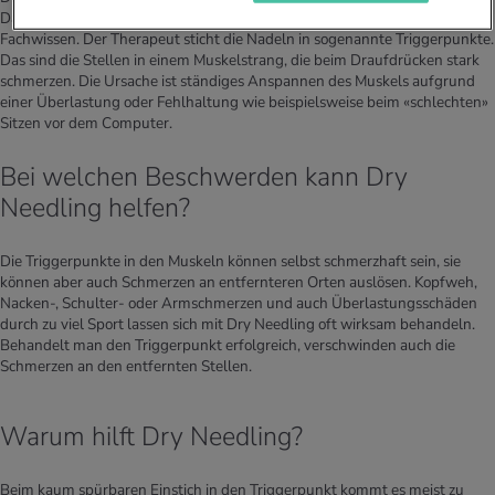
Dazu braucht es sterile, dünne Akupunkturnadeln, gute Hygiene und
Fachwissen. Der Therapeut sticht die Nadeln in sogenannte Triggerpunkte.
Das sind die Stellen in einem Muskelstrang, die beim Draufdrücken stark
schmerzen. Die Ursache ist ständiges Anspannen des Muskels aufgrund
einer Überlastung oder Fehlhaltung wie beispielsweise beim «schlechten»
Sitzen vor dem Computer.
Bei welchen Beschwerden kann Dry
Needling helfen?
Die Triggerpunkte in den Muskeln können selbst schmerzhaft sein, sie
können aber auch Schmerzen an entfernteren Orten auslösen. Kopfweh,
Nacken-, Schulter- oder Armschmerzen und auch Überlastungsschäden
durch zu viel Sport lassen sich mit Dry Needling oft wirksam behandeln.
Behandelt man den Triggerpunkt erfolgreich, verschwinden auch die
Schmerzen an den entfernten Stellen.
Warum hilft Dry Needling?
Beim kaum spürbaren Einstich in den Triggerpunkt kommt es meist zu