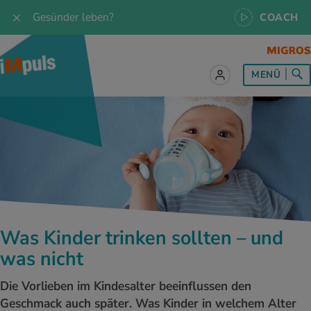
Gesünder leben?
COACH
MENÜ
lles zum Thema Ernährung
lles zum Thema Bewegung
lles zum Thema Entspannung
les zum Thema Medizin
les zum Thema Services
 Rezepte
twissen
pannung im Alltag
ndheitsprävention
ebote
ährungswissen
ing & Jogging
niken
nd im Alltag
s, Test & Quizze
Was Kinder trinken sollten – und
lgewicht
or & Outdoor
a
tmedizin
tbewerbe
was nicht
undes Essen
 & Biken
-Life Balance
kheiten
 iMpuls
Die Vorlieben im Kindesalter beeinflussen den
Geschmack auch später. Was Kinder in welchem Alter
ährungsformen
dern
ss
medizin