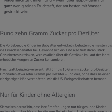
Magermilch zu trinken. Und – wenn überhaupt – dann nur
ganz wenig reinen Fruchtsaft, der am besten mit Wasser
gestreckt wird.
Rund zehn Gramm Zucker pro Deziliter
Die Vorlieben, die Kinder im Babyalter entwickeln, behalten die meisten bis
ins Erwachsenenalter bei. Gewöhnt sich ein Kind also früh daran, stark
Gezuckertes zu trinken, wird es allein über die Getränke im Lauf der Jahre
erhebliche Mengen an Zucker konsumieren.
Fruchtsaft beispielsweise enthält fünf bis 15 Gramm Zucker pro Deziliter,
Limonaden etwa zehn Gramm pro Deziliter – und dies, ohne dass sie einen
einzigartigen Nährwert hätten, wie die US-Fachgesellschaften betonen.
Nur für Kinder ohne Allergien
Sie weisen darauf hin, dass ihre Empfehlungen nur für gesunde Kinder
gelten, nicht aber für solche, die zum Beispiel keine Laktose vertragen oder