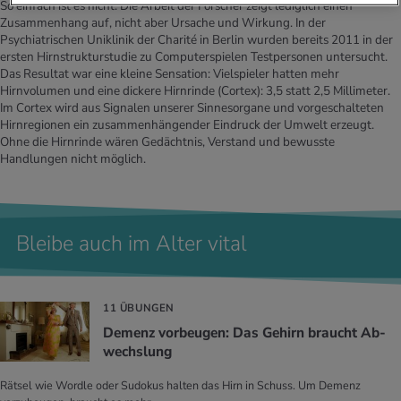
So einfach ist es nicht. Die Arbeit der Forscher zeigt lediglich einen
Zusammenhang auf, nicht aber Ursache und Wirkung. In der
Psychiatrischen Uniklinik der Charité in Berlin wurden bereits 2011 in der
ersten Hirnstrukturstudie zu Computerspielen Testpersonen untersucht.
Das Resultat war eine kleine Sensation: Vielspieler hatten mehr
Hirnvolumen und eine dickere Hirnrinde (Cortex): 3,5 statt 2,5 Millimeter.
Im Cortex wird aus Signalen unserer Sinnesorgane und vorgeschalteten
Hirnregionen ein zusammenhängender Eindruck der Umwelt erzeugt.
Ohne die Hirnrinde wären Gedächtnis, Verstand und bewusste
Handlungen nicht möglich.
Bleibe auch im Alter vital
11 ÜBUNGEN
De­menz vor­beu­gen: Das Ge­hirn braucht Ab­
wechs­lung
Rätsel wie Wordle oder Sudokus halten das Hirn in Schuss. Um Demenz