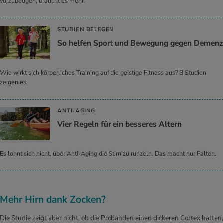
vorzubeugen, braucht es mehr.
STUDIEN BELEGEN
So hel­fen Sport und Be­we­gung gegen De­menz
Wie wirkt sich körperliches Training auf die geistige Fitness aus? 3 Studien
zeigen es.
ANTI-AGING
Vier Re­geln für ein bes­se­res Al­tern
Es lohnt sich nicht, über Anti-Aging die Stirn zu runzeln. Das macht nur Falten.
Mehr Hirn dank Zocken?
Die Studie zeigt aber nicht, ob die Probanden einen dickeren Cortex hatten,