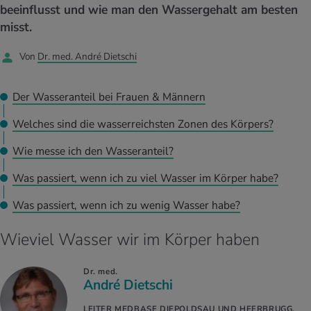
UELLE THEMEN IM BEREICH SERVICES
beeinflusst und wie man den Wassergehalt am besten
rgien & Intoleranzen
ersport
afen
engesundheit
misst.
Angebote
Von
Dr. med. André Dietschi
ungsmittel
ess
lness
chwerden
Tools, Test & Quizze
stoffe
zinisches Wissen
Der Wasseranteil bei Frauen & Männern
UELLE THEMEN IM BEREICH BEWEGUNG
UELLE THEMEN IM BEREICH ENTSPANNUNG
Welches sind die wasserreichsten Zonen des Körpers?
Kalorienverbrauch berechnen
Glücklich sein
UELLE THEMEN IM BEREICH ERNÄHRUNG
UELLE THEMEN IM BEREICH MEDIZIN
Wie messe ich den Wasseranteil?
BMI berechnen
Mund- & Zahnpflege
Personal Health Coaching
Personal Health Coaching
Was passiert, wenn ich zu viel Wasser im Körper habe?
Was passiert, wenn ich zu wenig Wasser habe?
Personal Health Coaching
Personal Health Coaching
Wieviel Wasser wir im Körper haben
Dr. med.
André Dietschi
LEITER MEDBASE DIEPOLDSAU UND HEERBRUGG,