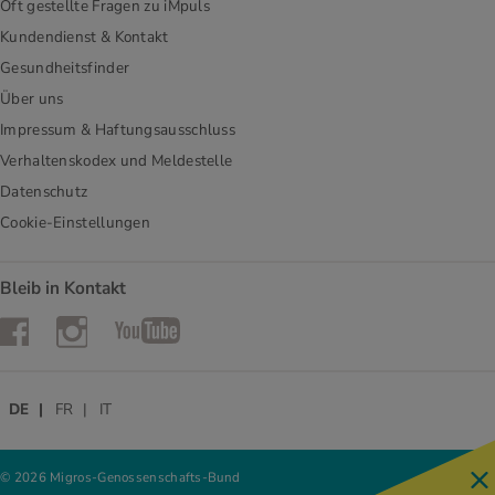
Oft gestellte Fragen zu iMpuls
Kundendienst & Kontakt
Gesundheitsfinder
Über uns
Impressum & Haftungsausschluss
Verhaltenskodex und Meldestelle
Datenschutz
Cookie-Einstellungen
Bleib in Kontakt
Instagram
Facebook
YouTube
DE
FR
IT
© 2026 Migros-Genossenschafts-Bund