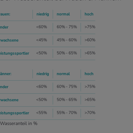
rauen:
niedrig
normal
hoch
<60%
60% - 75%
>75%
inder
<45%
45% - 60%
>60%
rwachsene
<50%
50% - 65%
>65%
eistungssportler
änner:
niedrig
normal
hoch
<60%
60% - 75%
>75%
inder
<50%
50% - 65%
>65%
rwachsene
<55%
55% - 70%
>70%
eistungssportler
Wasseranteil in %