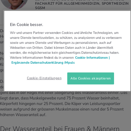
FACHARZT FÜR ALLGEMEINMEDIZIN, SPORTMEDIZIN
SGSM
Ein Cookie besser.
Der menschliche Körper besteht zu 60 bis 75 Prozent aus Wasser. Die
Wir und unsere Partner verwenden Cookies und ähnliche Technologien, um
Höhe des Anteils wird durch verschiedene Faktoren beeinflusst, wie Alter
unsere Dienste bereitzustellen, zu schützen, zu analysieren und zu verbessern
und Geschlecht.
sowie um unsere Dienste und Werbungen zu personalisieren, auch auf
Webseiten von Dritten. Dabei können Daten auch in Länder übermittelt
werden, die möglicherweise kein gleichwertiges Datenschutzniveau haben.
Neugeborene haben einen Wasseranteil an der Körpermasse von rund 75
Weitere Informationen findest du in unseren
Cookie-Informationen |
Prozent, bei Erwachsenen liegt er bei rund 65 Prozent. Bedingt durch den
Ergänzende Datenschutzerklärung iMpuls
Körperbau ist der Wasseranteil bei Frauen circa zwischen 5 und 10 Prozent
geringer als bei Männern.
Cookie-Einstellungen
Alle Cookies akzeptieren
Daneben spielen auch die Zusammensetzung und der Trainingszustand
des Körpers eine wichtige Rolle. Steigt zum Beispiel der Muskelanteil an,
geht das in der Regel mit einer Steigerung des Wasseranteils einher. Das
liegt daran, dass Muskelgewebe rund 75 Prozent Wasser beinhaltet,
Körperfett hingegen nur 25 Prozent. Die Köper von Leistungssportler
weisen aufgrund der grösseren Muskelmasse einen rund der 5 Prozent
höheren Wasseranteil auf.
Der Wasseranteil bei Frauen & Männern