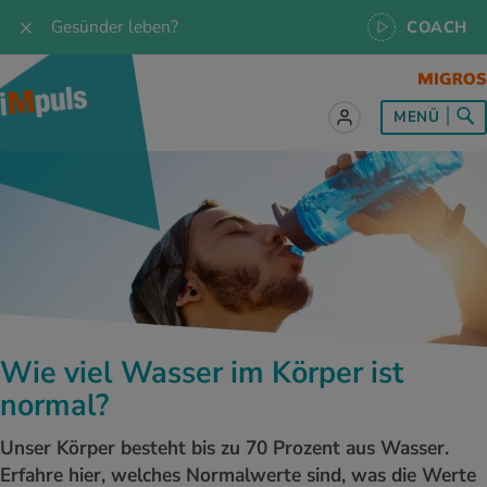
Gesünder leben?
COACH
MENÜ
lles zum Thema Ernährung
lles zum Thema Bewegung
lles zum Thema Entspannung
les zum Thema Medizin
les zum Thema Services
 Rezepte
twissen
pannung im Alltag
ndheitsprävention
ebote
ährungswissen
ing & Jogging
niken
nd im Alltag
s, Test & Quizze
Wie viel Wasser im Körper ist
lgewicht
or & Outdoor
a
tmedizin
tbewerbe
normal?
undes Essen
 & Biken
-Life Balance
kheiten
 iMpuls
Unser Körper besteht bis zu 70 Prozent aus Wasser.
Erfahre hier, welches Normalwerte sind, was die Werte
ährungsformen
dern
ss
medizin