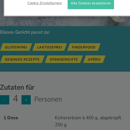
Cookie-Einstellungen
Alle Cookies akzeptieren
Dieses Gericht passt zu:
GLUTENFREI
LAKTOSEFREI
FINGERFOOD
GESUNDE REZEPTE
OFENGERICHTE
APÉRO
Zutaten für
4
Personen
−
+
1 Dose
Kichererbsen à 400 g, abgetropft
250 g