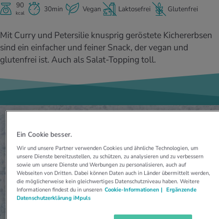
UELLE THEMEN IM BEREICH SERVICES
90
30min
Vegan
Laktosefrei
Glutenfrei
kcal
rgien & Intoleranzen
ersport
afen
engesundheit
Angebote
Mit Curry und Petersilie knusprig geröstete Kichererbsen
ungsmittel
ess
lness
chwerden
sind ein einfacher und feiner Snack, der vegan und
Tools, Test & Quizze
glutenfrei ist. Auch als Salat-Topping toll.
stoffe
zinisches Wissen
UELLE THEMEN IM BEREICH BEWEGUNG
UELLE THEMEN IM BEREICH ENTSPANNUNG
Kalorienverbrauch berechnen
Glücklich sein
UELLE THEMEN IM BEREICH ERNÄHRUNG
UELLE THEMEN IM BEREICH MEDIZIN
BMI berechnen
Mund- & Zahnpflege
Personal Health Coaching
Personal Health Coaching
Ein Cookie besser.
Personal Health Coaching
Personal Health Coaching
Wir und unsere Partner verwenden Cookies und ähnliche Technologien, um
unsere Dienste bereitzustellen, zu schützen, zu analysieren und zu verbessern
sowie um unsere Dienste und Werbungen zu personalisieren, auch auf
Webseiten von Dritten. Dabei können Daten auch in Länder übermittelt werden,
die möglicherweise kein gleichwertiges Datenschutzniveau haben. Weitere
Informationen findest du in unseren
Cookie-Informationen |
Ergänzende
Datenschutzerklärung iMpuls