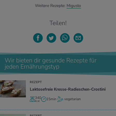
Weitere Rezepte:
Migusto
Teilen!
Wir bieten dir gesunde Rezepte für
jeden Ernährungstyp
REZEPT
Laktosefreie Kresse-Radieschen-Crostini
340
15min
vegetarian
kcal
REZEPT