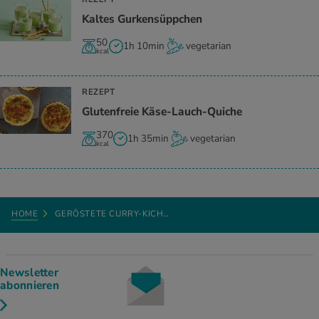
Kaltes Gurkensüppchen
50
1h 10min
vegetarian
kcal
REZEPT
Glutenfreie Käse-Lauch-Quiche
370
1h 35min
vegetarian
kcal
HOME
GERÖSTETE CURRY-KICH…
Newsletter
abonnieren