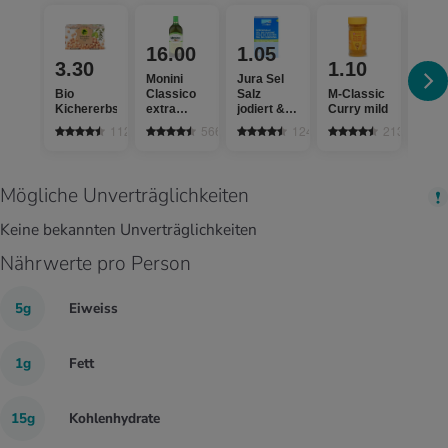
16.00
1.05
3.30
1.10
1.
Monini
Jura Sel
Bio
Classico
Salz
M-Classic
Bio P
Kichererbsen
extra
jodiert &
Curry mild
glatt
vergine
fluoridiert
112
566
1242
213
Mögliche Unverträglichkeiten
Keine bekannten Unverträglichkeiten
Nährwerte pro Person
5g
Eiweiss
1g
Fett
15g
Kohlenhydrate