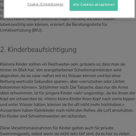
von der Art der Mahlzeit ab», antworten die Experten. Die Verdauung einer
Cookie-Einstellungen
Alle Cookies akzeptieren
üppigen Mahlzeit braucht mehr Zeit als die eines leichten Snacks». Bei den
Getränken ist es einfacher: Kein Tropfen Alkohol vor dem Schwimmen!
Bereits kleine Mengen beeinträchtigen Reflexe, die beim Baden
lebenswichtig sein können, erinnert die Beratungsstelle für
Unfallverhütung (BfU).
2. Kinderbeaufsichtigung
Kleinere Kinder sollten «in Reichweite» sein, grössere so, dass man sie
immer im Blick hat. Von orangefarbenen Schwimmarmbinden wird
abgeraten, da sie zwar «sofort mit ins Wasser können und bei einer
Rettung wertvolle Sekunden sparen», aber «verrutschen oder Löcher
bekommen können». Schlimmer noch: Die Tatsache, dass nur die Arme
oben schwimmen, ist für jüngere Kinder «sehr ungünstig», da bei ihnen der
Kopf am schwersten ist. «Wenn kleine Kinder ihren Kopf nach vorne kippen
und unter Wasser halten, können sie ihn oft nicht mehr hochheben.»
Ausserdem haben Kleinkinder noch nicht den Reflex, die Luft anzuhalten.
Für Kinder sind Schwimmwesten am sichersten.
Diese Vorsichtsmassnahmen für Kinder gelten auch für private
Swimmingpools, selbst wenn sie nicht sehr tief sind, da es hier zu vielen