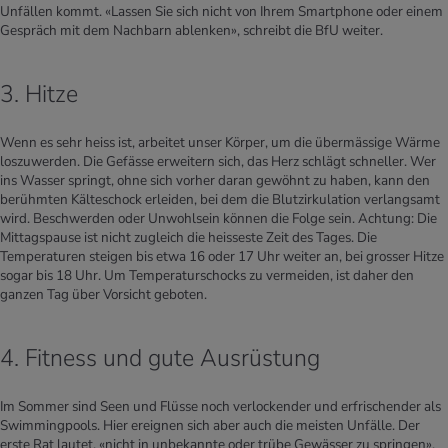
Unfällen kommt. «Lassen Sie sich nicht von Ihrem Smartphone oder einem
Gespräch mit dem Nachbarn ablenken», schreibt die BfU weiter.
3. Hitze
Wenn es sehr heiss ist, arbeitet unser Körper, um die übermässige Wärme
loszuwerden. Die Gefässe erweitern sich, das Herz schlägt schneller. Wer
ins Wasser springt, ohne sich vorher daran gewöhnt zu haben, kann den
berühmten Kälteschock erleiden, bei dem die Blutzirkulation verlangsamt
wird. Beschwerden oder Unwohlsein können die Folge sein. Achtung: Die
Mittagspause ist nicht zugleich die heisseste Zeit des Tages. Die
Temperaturen steigen bis etwa 16 oder 17 Uhr weiter an, bei grosser Hitze
sogar bis 18 Uhr. Um Temperaturschocks zu vermeiden, ist daher den
ganzen Tag über Vorsicht geboten.
4. Fitness und gute Ausrüstung
Im Sommer sind Seen und Flüsse noch verlockender und erfrischender als
Swimmingpools. Hier ereignen sich aber auch die meisten Unfälle. Der
erste Rat lautet, «nicht in unbekannte oder trübe Gewässer zu springen»,