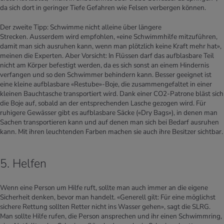
da sich dort in geringer Tiefe Gefahren wie Felsen verbergen können.
Der zweite Tipp: Schwimme nicht alleine über längere
Strecken. Ausserdem wird empfohlen, «eine Schwimmhilfe mitzuführen,
damit man sich ausruhen kann, wenn man plötzlich keine Kraft mehr hat»,
meinen die Experten. Aber Vorsicht: In Flüssen darf das aufblasbare Teil
nicht am Körper befestigt werden, da es sich sonst an einem Hindernis
verfangen und so den Schwimmer behindern kann. Besser geeignet ist
eine kleine aufblasbare «Restube»-Boje, die zusammengefaltet in einer
kleinen Bauchtasche transportiert wird. Dank einer CO2-Patrone bläst sich
die Boje auf, sobald an der entsprechenden Lasche gezogen wird. Für
ruhigere Gewässer gibt es aufblasbare Säcke («Dry Bags»), in denen man
Sachen transportieren kann und auf denen man sich bei Bedarf ausruhen
kann. Mit ihren leuchtenden Farben machen sie auch ihre Besitzer sichtbar.
5. Helfen
Wenn eine Person um Hilfe ruft, sollte man auch immer an die eigene
Sicherheit denken, bevor man handelt. «Generell gilt: Für eine möglichst
sichere Rettung sollten Retter nicht ins Wasser gehen», sagt die SLRG.
Man sollte Hilfe rufen, die Person ansprechen und ihr einen Schwimmring,